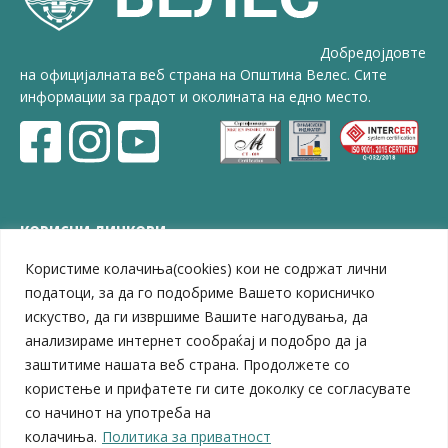
Добредојдовте
на официјалната веб страна на Општина Велес. Сите
информации за градот и околината на едно место.
КОРИСНИ ЛИНКОВИ
Користиме колачиња(cookies) кои не содржат лични
ЗЕЛС – Заедница на единиците на локална самоуправа
Центар за развој на Вардарски плански регион
податоци, за да го подобриме Вашето корисничко
Јавно комунално претпријатие „Дервен“
искуство, да ги извршиме Вашите нагодувања, да
ЈПССО „Парк – спорт и паркинзи“
анализираме интернет сообраќај и подобро да ја
ЛБ „Гоце Делчев“
заштитиме нашата веб страна. Продолжете со
ЛУ „Народен Музеј“
користење и прифатете ги сите доколку се согласувате
Влада на Република Северна Македонија
со начинот на употреба на
Собрание на Република Северна Македонија
колачиња.
Политика за приватност
Министерство за финансии