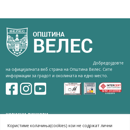
Добредојдовте
на официјалната веб страна на Општина Велес. Сите
информации за градот и околината на едно место.
КОРИСНИ ЛИНКОВИ
Користиме колачиња(cookies) кои не содржат лични
ЗЕЛС – Заедница на единиците на локална самоуправа