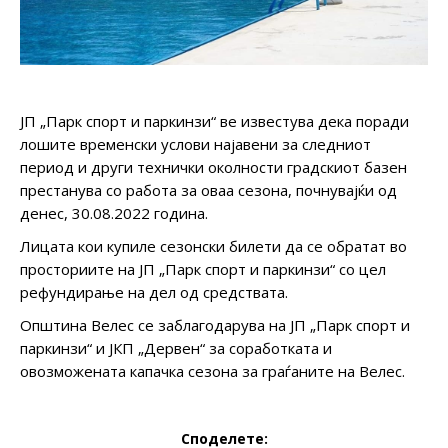
ЈП „Парк спорт и паркинзи“ ве известува дека поради
лошите временски услови најавени за следниот
период и други технички околности градскиот базен
престанува со работа за оваа сезона, почнувајќи од
денес, 30.08.2022 година.
Лицата кои купиле сезонски билети да се обратат во
просториите на ЈП „Парк спорт и паркинзи“ со цел
рефундирање на дел од средствата.
Општина Велес се заблагодарува на ЈП „Парк спорт и
паркинзи“ и ЈКП „Дервен“ за соработката и
овозможената капачка сезона за граѓаните на Велес.
Споделете: