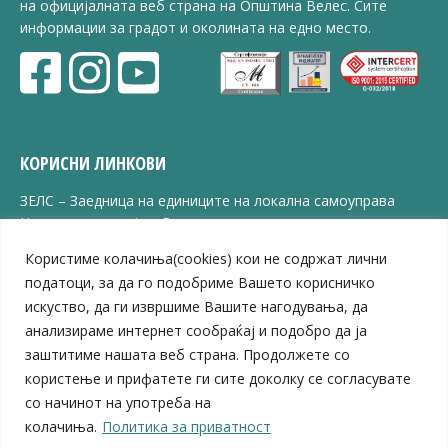
на официјалната веб страна на Општина Велес. Сите
информации за градот и околината на едно место.
КОРИСНИ ЛИНКОВИ
ЗЕЛС – Заедница на единиците на локална самоуправа
Центар за развој на Вардарски плански регион
Јавно комунално претпријатие „Дервен“
Користиме колачиња(cookies) кои не содржат лични
ЈПССО „Парк – спорт и паркинзи“
податоци, за да го подобриме Вашето корисничко
ЛБ „Гоце Делчев“
искуство, да ги извршиме Вашите нагодувања, да
ЛУ „Народен Музеј“
анализираме интернет сообраќај и подобро да ја
Влада на Република Северна Македонија
заштитиме нашата веб страна. Продолжете со
Собрание на Република Северна Македонија
Министерство за финансии
користење и прифатете ги сите доколку се согласувате
Министерство за транспорт
со начинот на употреба на
Министерство за локална самоуправа
колачиња.
Политика за приватност
Министерство за дигитална трансформација