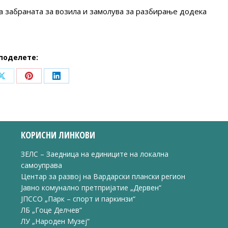
а забраната за возила и замолува за разбирање додека
поделете:
Share
Share
Share
on
on
on
ook
X
Pinterest
LinkedIn
КОРИСНИ ЛИНКОВИ
ЗЕЛС – Заедница на единиците на локална
самоуправа
Центар за развој на Вардарски плански регион
Јавно комунално претпријатие „Дервен“
ЈПССО „Парк – спорт и паркинзи“
ЛБ „Гоце Делчев“
ЛУ „Народен Музеј“