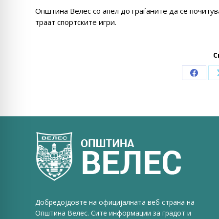
Општина Велес со апел до граѓаните да се почитув
траат спортските игри.
С
Share
on
Faceb
Добредојдовте на официјалната веб страна на
Општина Велес. Сите информации за градот и