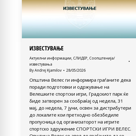
ИЗВЕСТУВАЊЕ
Актуелни информации
,
СЛИДЕР
,
Соопштенија/
известувања
By
Andrej Kjamilov
28/05/2026
Општина Велес ги информира граѓаните дека
поради подготовки и одржување на
Велешките спортски игри, Градскиот парк ќе
биде затворен за сообраќај од недела, 31
мај, до недела, 7 јуни, освен за дистрибутери
до локалите кои претходно обезбедиле
пропусница од организаторот на игрите
спортско здружение СПОРТСКИ ИГРИ ВЕЛЕС.
Општина Велес со апел до граѓаните да се…