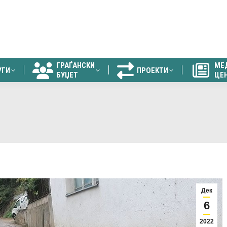
ГРАЃАНСКИ
МЕ
УГИ
ПРОЕКТИ
БУЏЕТ
ЦЕ
ГРАЃАНСКИ
МЕ
УГИ
ПРОЕКТИ
БУЏЕТ
ЦЕ
Дек
6
2022