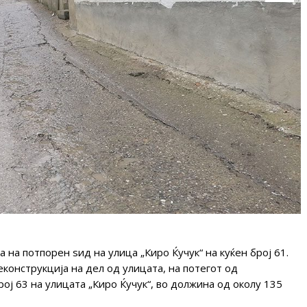
 на потпорен ѕид на улица „Киро Ќучук“ на куќен број 61.
еконструкција на дел од улицата, на потегот од
рој 63 на улицата „Киро Ќучук“, во должина од околу 135