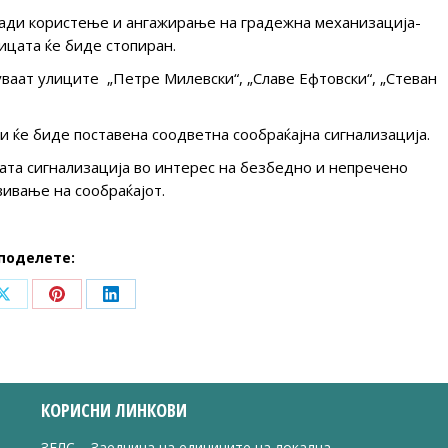
оради користење и ангажирање на градежна механизација-
ицата ќе биде стопиран.
уваат улиците „Петре Милевски“, „Славе Ефтовски“, „Стеван
 ќе биде поставена соодветна сообраќајна сигнализација.
ната сигнализација во интерес на безбедно и непречено
ивање на сообраќајот.
поделете:
Share
Share
Share
on
on
on
ook
X
Pinterest
LinkedIn
КОРИСНИ ЛИНКОВИ
ЗЕЛС – Заедница на единиците на локална