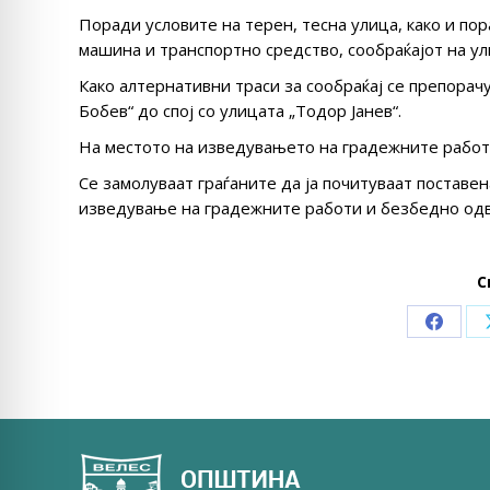
Поради условите на терен, тесна улица, како и п
машина и транспортно средство, сообраќајот на ул
Како алтернативни траси за сообраќај се препорач
Бобев“ до спој со улицата „Тодор Јанев“.
На местото на изведувањето на градежните работи
Се замолуваат граѓаните да ја почитуваат поставе
изведување на градежните работи и безбедно одв
С
Share
on
Faceb