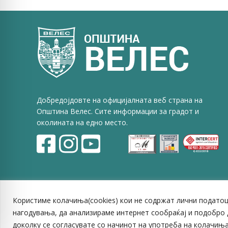
Faceb
Добредојдовте на официјалната веб страна на
Општина Велес. Сите информации за градот и
околината на едно место.
Користиме колачиња(cookies) кои не содржат лични податоц
нагодувања, да анализираме интернет сообраќај и подобро 
доколку се согласувате со начинот на употреба на колачиња