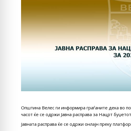
Општина Велес ги информира граѓаните дека во по
часот ќе се одржи Јавна расправа за Нацрт буџето
Јавната расправа ќе се одржи онлајн преку платфо