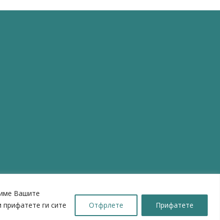
шиме Вашите
 прифатете ги сите
Отфрлете
Прифатете