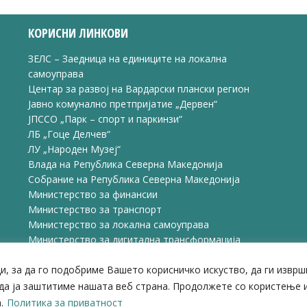
ook
X
Pinterest
LinkedIn
КОРИСНИ ЛИНКОВИ
ЗЕЛС – Заедница на единиците на локална
самоуправа
Центар за развој на Вардарски плански регион
Јавно комунално претпријатие „Дервен“
ЈПССО „Парк – спорт и паркинзи“
ЛБ „Гоце Делчев“
ЛУ „Народен Музеј“
Влада на Република Северна Македонија
Собрание на Република Северна Македонија
Министерство за финансии
Министерство за транспорт
Министерство за локална самоуправа
Министерство за дигитална трансформација
Министерство за јавна администрација
и, за да го подобриме Вашето корисничко искуство, да ги извр
Министерство за образование и наука
да ја заштитиме нашата веб страна. Продолжете со користење и
© 2026 Општина Велес | Сите права се задржани
.
Политика за приватност