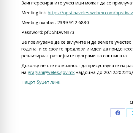
Заинтересираните учесници можат да се приклучат
Мeeting link:
https://opstinaveles.webex.com/opsti
Meeting number: 2399 912 6830
Password: pfD5hDwNn73
Ве повикуваме да се вклучите и да земете учеств
година и со своите предлози и идеи да придонесет
реализираат развојните програми на општината.
Доколку не сте во можност да присуствувате на ра
на
gragjani@veles.gov.mk
најдоцна до 20.12.2022го
Нацрт буџет линк
С
Share
on