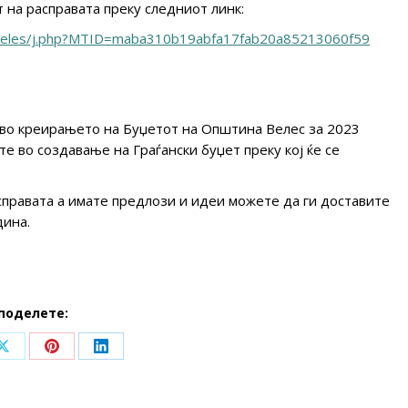
 на расправата преку следниот линк:
naveles/j.php?MTID=maba310b19abfa17fab20a85213060f59
о во креирањето на Буџетот на Општина Велес за 2023
е во создавање на Граѓански буџет преку кој ќе се
справата а имате предлози и идеи можете да ги доставите
дина.
поделете:
Share
Share
Share
on
on
on