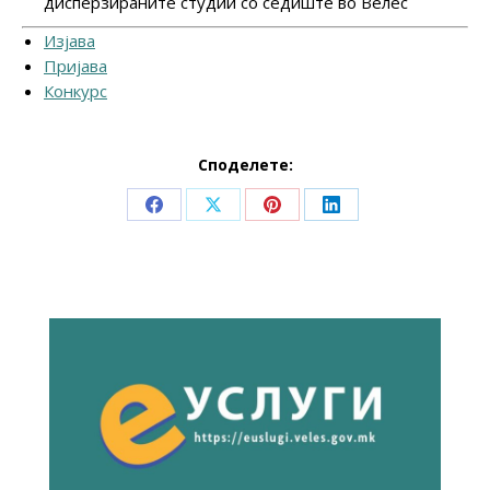
дисперзираните студии со седиште во Велес
Изјава
Пријава
Конкурс
Споделете:
Share
Share
Share
Share
on
on
on
on
Facebook
X
Pinterest
LinkedIn