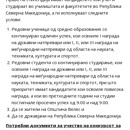
студираат во училиштата и факултетите во Република
Северна Македонија, а ги исполнуваат следните
услови:
Редовни ученици од средно образование со
континуиран одличен успех, кои освоиле I наградa
на државни натпревари или I, II, или III награда на
меѓународни натпревари од областа на науката,
техниката, културата и спортот.
Редовни студенти со континуирано студирање, кои
освоиле I награда на државни или I, II, или III
награда на меѓународни натпревари од областа на
науката, техниката, културата и спортот, при што
приоритет имаат кандидатите кои освоиле повисока
награда, а кои во претходните години на студии
постигнале просечен успех од 9.00 и над 9.00.
Да се жители на Општина Велес и
Да се државјани на Република Северна Македонија.
Потребни документи за учество на конкурсот за