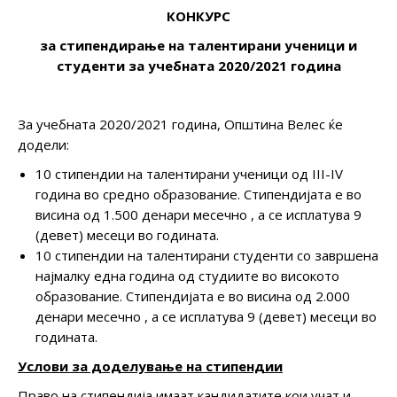
КОНКУРС
за стипендирање на талентирани ученици и
студенти за учебната 2020/2021 година
За учебната 2020/2021 година, Општина Велес ќе
додели:
10 стипендии на талентирани ученици од III-IV
година во средно образование. Стипендијата е во
висина од 1.500 денари месечно , а се исплатува 9
(девет) месеци во годината.
10 стипендии на талентирани студенти со завршена
најмалку една година од студиите во високото
образование. Стипендијата е во висина од 2.000
денари месечно , а се исплатува 9 (девет) месеци во
годината.
Услови за доделување на стипендии
Право на стипендија имаат кандидатите кои учат и