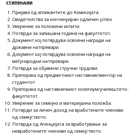
стипендии
Пријава од апликантите до Комисијата.
Свидетелства за континуиран одличен успех
Уверение за положени испити.
Потврда за запишана година на факултетот.
Документ кој потврдува освоени награди на
државни натпревари.
Документ кој потврдува освоени награди на
меѓународни натпревари.
Потврда за објавени стручни трудови.
Препорака од предметниот наставник/ментор на
студентот
Препорака од наставничкиот колегиум/училиштето-
факултетот.
Уверение за семејно и материјална положба.
Потврди за личен доход на вработените членови
од семејството.
Потврда од Агенцијата за вработување за
невработените членови од семејството.