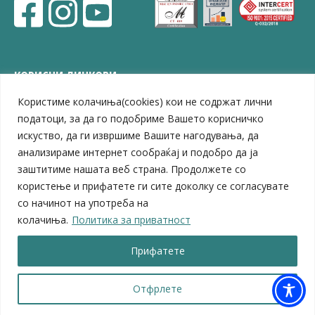
КОРИСНИ ЛИНКОВИ
Користиме колачиња(cookies) кои не содржат лични
ЗЕЛС – Заедница на единиците на локална самоуправа
Центар за развој на Вардарски плански регион
податоци, за да го подобриме Вашето корисничко
Јавно комунално претпријатие „Дервен“
искуство, да ги извршиме Вашите нагодувања, да
ЈПССО „Парк – спорт и паркинзи“
анализираме интернет сообраќај и подобро да ја
ЛБ „Гоце Делчев“
заштитиме нашата веб страна. Продолжете со
ЛУ „Народен Музеј“
користење и прифатете ги сите доколку се согласувате
Влада на Република Северна Македонија
со начинот на употреба на
Собрание на Република Северна Македонија
колачиња.
Политика за приватност
Министерство за финансии
Министерство за транспорт
Прифатете
Министерство за локална самоуправа
Министерство за дигитална трансформација
Министерство за јавна администрација
Отфрлете
Министерство за образование и наука