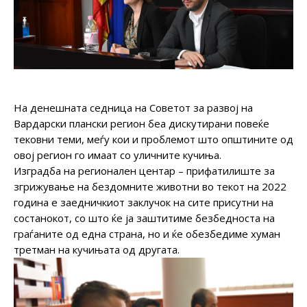
На денешната седница на Советот за развој на
Вардарски плански регион беа дискутирани повеќе
тековни теми, меѓу кои и проблемот што општините од
овој регион го имаат со уличните кучиња.
Изградба на регионален центар – прифатилиште за
згрижување на бездомните животни во текот на 2022
година е заедничкиот заклучок на сите присутни на
состанокот, со што ќе ја заштитиме безбедноста на
граѓаните од една страна, но и ќе обезбедиме хуман
третман на кучињата од другата.