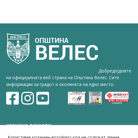
Добредојдовте
на официјалната веб страна на Општина Велес. Сите
информации за градот и околината на едно место.
КОРИСНИ ЛИНКОВИ
Користиме колачиња(cookies) кои не содржат лични
ЗЕЛС – Заедница на единиците на локална самоуправа