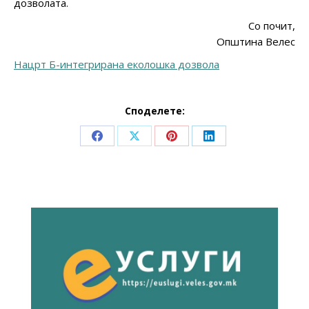
дозволата.
Со почит,
Општина Велес
Нацрт Б-интегрирана еколошка дозвола
Споделете:
Share
Share
Share
Share
on
on
on
on
Facebook
X
Pinterest
LinkedIn