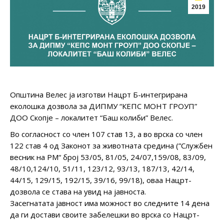
2019
Општина Велес ја изготви Нацрт Б-интегрирана
еколошка дозвола за ДИПМУ “КЕПС МОНТ ГРОУП”
ДОО Скопје – локалитет “Баш колиби” Велес.
Во согласност со член 107 став 13, а во врска со член
122 став 4 од Законот за животната средина (”Службен
весник на РМ“ број 53/05, 81/05, 24/07,159/08, 83/09,
48/10,124/10, 51/11, 123/12, 93/13, 187/13, 42/14,
44/15, 129/15, 192/15, 39/16, 99/18), оваа Нацрт-
дозвола се става на увид на јавноста.
Засегнатата јавност има можност во следните 14 дена
да ги достави своите забелешки во врска со Нацрт-