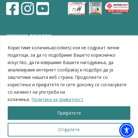
КОРИСНИ ЛИНКОВИ
Користиме колачиња(cookies) кои не содржат лични
ЗЕЛС – Заедница на единиците на локална самоуправа
Центар за развој на Вардарски плански регион
податоци, за да го подобриме Вашето корисничко
Јавно комунално претпријатие „Дервен“
искуство, да ги извршиме Вашите нагодувања, да
ЈПССО „Парк – спорт и паркинзи“
анализираме интернет сообраќај и подобро да ја
ЛБ „Гоце Делчев“
заштитиме нашата веб страна. Продолжете со
ЛУ „Народен Музеј“
користење и прифатете ги сите доколку се согласувате
Влада на Република Северна Македонија
со начинот на употреба на
Собрание на Република Северна Македонија
колачиња.
Политика за приватност
Министерство за финансии
Министерство за транспорт
Прифатете
Министерство за локална самоуправа
Министерство за дигитална трансформација
Министерство за јавна администрација
Отфрлете
Министерство за образование и наука