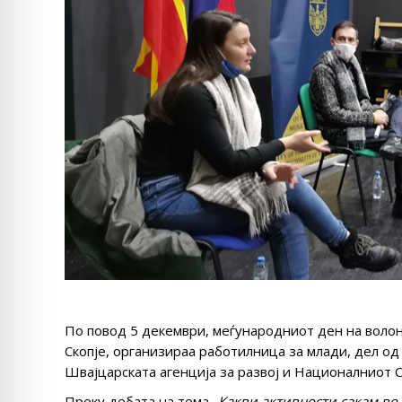
По повод 5 декември, меѓународниот ден на воло
Скопје, организираа работилница за млади, дел о
Швајцарската агенција за развој и Националниот 
Преку дебата на тема „
Какви активности сакам во 