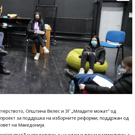
нтерството, Општина Велес и ЗГ „Младите можат” од
д проект за поддршка на изборните реформи, поддржан од
Совет на Македонија.
мојот град
?
“ и споделување на идеи и лични размислувања