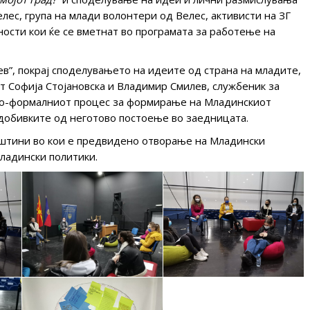
ес, група на млади волонтери од Велес, активисти на ЗГ
ости кои ќе се вметнат во програмата за работење на
в”, покрај споделувањето на идеите од страна на младите,
т Софија Стојановска и Владимир Смилев, службеник за
но-формалниот процес за формирање на Младинскиот
идобивките од неготово постоење во заедницата.
пштини во кои е предвидено отворање на Младински
младински политики.