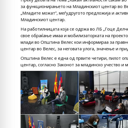
за функционирањето на Младинскиот центар во Вел
„Младите можат”, меѓудругото предложија и активн
Младинскиот центар.
На работилницата која се одржа во ЛБ „Гоце Делче
свое обраќање имаа и мобилизаторката на проекто
млади во Општина Велес кои информираа за прав
центар во Велес, за неговата улога, значење и пр
Општина Велес е една од првите четири, пилот о
центар, согласно Законот за младинско учество и 