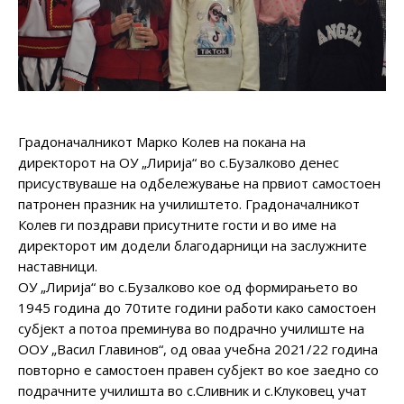
Градоначалникот Марко Колев на покана на
директорот на ОУ „Лирија“ во с.Бузалково денес
присуствуваше на одбележување на првиот самостоен
патронен празник на училиштето. Градоначалникот
Колев ги поздрави присутните гости и во име на
директорот им додели благодарници на заслужните
наставници.
ОУ „Лирија“ во с.Бузалково кое од формирањето во
1945 година до 70тите години работи како самостоен
субјект а потоа преминува во подрачно училиште на
ООУ „Васил Главинов“, од оваа учебна 2021/22 година
повторно е самостоен правен субјект во кое заедно со
подрачните училишта во с.Сливник и с.Клуковец учат