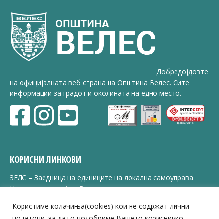
Добредојдовте
на официјалната веб страна на Општина Велес. Сите
информации за градот и околината на едно место.
КОРИСНИ ЛИНКОВИ
ЗЕЛС – Заедница на единиците на локална самоуправа
Центар за развој на Вардарски плански регион
Јавно комунално претпријатие „Дервен“
Користиме колачиња(cookies) кои не содржат лични
ЈПССО „Парк – спорт и паркинзи“
податоци, за да го подобриме Вашето корисничко