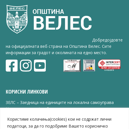
Добредојдовте
на официјалната веб страна на Општина Велес. Сите
информации за градот и околината на едно место.
КОРИСНИ ЛИНКОВИ
ЗЕЛС – Заедница на единиците на локална самоуправа
Центар за развој на Вардарски плански регион
Јавно комунално претпријатие „Дервен“
Користиме колачиња(cookies) кои не содржат лични
ЈПССО „Парк – спорт и паркинзи“
податоци, за да го подобриме Вашето корисничко
ЛБ „Гоце Делчев“