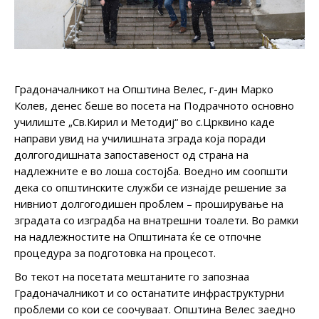
Градоначалникот на Општина Велес, г-дин Марко
Колев, денес беше во посета на Подрачното основно
училиште „Св.Кирил и Методиј“ во с.Црквино каде
направи увид на училишната зграда која поради
долгогодишната запоставеност од страна на
надлежните е во лоша состојба. Воедно им соопшти
дека со општинските служби се изнајде решение за
нивниот долгогодишен проблем – проширување на
зградата со изградба на внатрешни тоалети. Во рамки
на надлежностите на Општината ќе се отпочне
процедура за подготовка на процесот.
Во текот на посетата мештаните го запознаа
Градоначалникот и со останатите инфраструктурни
проблеми со кои се соочуваат. Општина Велес заедно