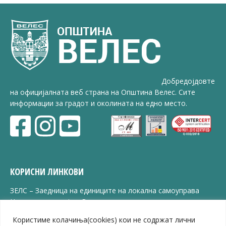
Добредојдовте
на официјалната веб страна на Општина Велес. Сите
информации за градот и околината на едно место.
КОРИСНИ ЛИНКОВИ
ЗЕЛС – Заедница на единиците на локална самоуправа
Центар за развој на Вардарски плански регион
Јавно комунално претпријатие „Дервен“
Користиме колачиња(cookies) кои не содржат лични
ЈПССО „Парк – спорт и паркинзи“