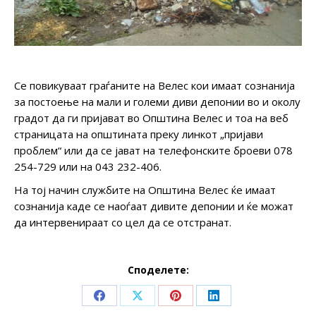
Се повикуваат граѓаните на Велес кои имаат сознанија
за постоење на мали и големи диви депонии во и околу
градот да ги пријават во Општина Велес и тоа на веб
страницата на општината преку линкот „пријави
проблем“ или да се јават на телефонските броеви 078
254-729 или на 043 232-406.
На тој начин службите на Општина Велес ќе имаат
сознанија каде се наоѓаат дивите депонии и ќе можат
да интервенираат со цел да се отстранат.
Споделете:
Share
Share
Share
Share