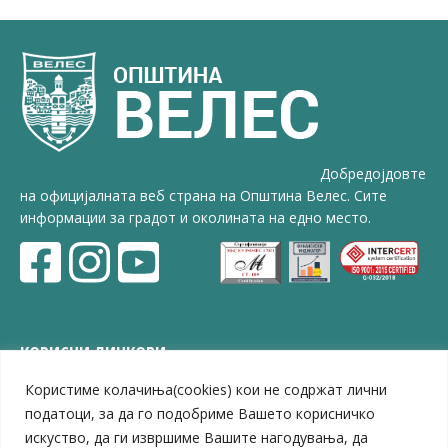
Добредојдовте
на официјалната веб страна на Општина Велес. Сите
информации за градот и околината на едно место.
КОРИСНИ ЛИНКОВИ
Користиме колачиња(cookies) кои не содржат лични
ЗЕЛС – Заедница на единиците на локална самоуправа
Центар за развој на Вардарски плански регион
податоци, за да го подобриме Вашето корисничко
Јавно комунално претпријатие „Дервен“
искуство, да ги извршиме Вашите нагодувања, да