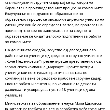
квалификуван и стручен кадар кој ќе одговори на
барањата на производствениот процес на компаниите.
Вклучувањето на дуалното образование во
образовниот процес ќе овозможи директно учество на
учениците кои ќе се определат за тоа, во процесот на
производтсво кои по завшувањето на средното
образование ќе бидат целосно подготвени за работа
во компаниите.
На денешната средба, искуство од двегодишното
работење со ученици од средното стручно училиште
„Коле Неделковски“ презентираше претставникот од
германската компанија „Маркарт’. Првите четири
ученици кои посетувале практична настава во
компанијата веќе се редовно вработен стручен кадар.
Своите работни вештини, во компанијата денес ги
развиваат и усовршуваат уште 18 ученици од ова
училиште.
Министерката за образование и наука Мила Царовска
ја нагласи потребата од тесна соработка меѓу средните