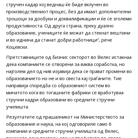
стручен кадар кој веднаш ќе биде вклучен во
производствениот процес, без да имаат дополнителни
трошоци за дообуки и доквалификации и ќе се зголеми
продуктивноста. Од друга страна, преку дуално
образование, учениците ќе можат да стекнат вештини
и во иднина да станат добри работници“, рече
Коцевски.
Претставниците од бизнис секторот во Велес истакнаа
дека компаниите се отворени за ваква соработка, но
најголем дел од нив изјавија дека се прават промени во
образованието но не и во свеста кај граѓаните. Тие
направија споредба со образовниот систем во
минатото кога во тогашните фабрики се вработуваа
стручни кадри образовани во средните стручни
училишта.
Резултатите од прашалникот на Министерството за
образование и наука, на кој одговориле само 6
компании и средните стручни училишта од Велес,