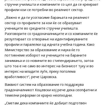
стручни училишта и компаниите со цел да се креираат
профили кои се потребни во реалниот сектор.
„Важно е да ги усогласиме барањата на реалниот
сектор со профилите за кои ќе се образуваат
учениците во средните стручни училишта.
Разговорите со градоначалниците и со компаниите ќе
резултираат со отворање на идентификуваните
профили и паралелки од идната учебна година. Како
Министерство за образование и наука ќе го
поттикнеме изборот на учениците на бараните
занимања и со новините во стипендирањето, затоа
што тоа е не само во интерес на бизнисот туку и во
интерес на младите луѓе, преку поголема
вработливост“, рече Царовска.
Ваквиот систем на образование го поддржува
градоначалникот Коцевски кој рече дека сеопфатни и
темелни реформи се крајно неопходни.
„Сметам дека компаниите ќе добијат подготвен