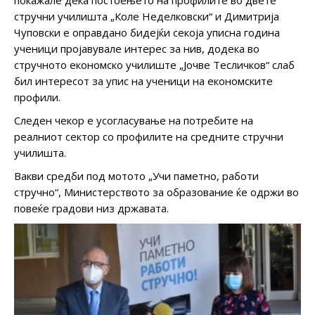
покажале дека постоењето на профилите во двете
стручни училишта „Коле Неделковски“ и Димитрија
Чуповски е оправдано бидејќи секоја уписна година
ученици пројавувале интерес за нив, додека во
стручното економско училиште „Јочве Тесличков“ слаб
бил интересот за упис на ученици на економските
профили.
Следен чекор е усогласување на потребите на
реалниот сектор со профилите на средните стручни
училишта.
Вакви средби под мотото „Учи паметно, работи
стручно“, Министерството за образование ќе одржи во
повеќе градови низ државата.