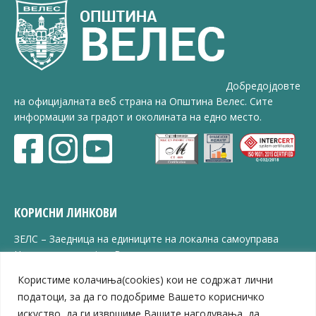
Добредојдовте
на официјалната веб страна на Општина Велес. Сите
информации за градот и околината на едно место.
КОРИСНИ ЛИНКОВИ
ЗЕЛС – Заедница на единиците на локална самоуправа
Центар за развој на Вардарски плански регион
Јавно комунално претпријатие „Дервен“
Користиме колачиња(cookies) кои не содржат лични
ЈПССО „Парк – спорт и паркинзи“
податоци, за да го подобриме Вашето корисничко
ЛБ „Гоце Делчев“
искуство, да ги извршиме Вашите нагодувања, да