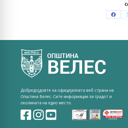
С
Share
on
Faceb
Добредојдовте на официјалната веб страна на
Општина Велес. Сите информации за градот и
околината на едно место.