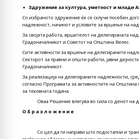
Здружение за култура, уметност и млади А
Со избраното здружение ќе се склучи посебен дог
надлежност, начинот и условите за вршење на над
За својата работа, вршителот на делегираната на
Градоначалникот и Советот на Општина Велес.
Сите активности за вршење на делегираните надл
Секторот за правни и општи работи, јавни дејност
Градоначалникот.
За реализација на делегираните надлежности, сре
согласно Програмата за активностите на Општина 
за тековната година.
Оваа Решение влегува во сила со денот на д
О б р а з л о ж е н и е
Со цел да ги направи што подостапни и транспа
граѓани во областа на културата, го искористи за