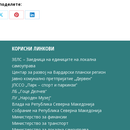
поделете:
Share
Share
Share
on
on
on
ook
X
Pinterest
LinkedIn
КОРИСНИ ЛИНКОВИ
ЗЕЛС – Заедница на единиците на локална
самоуправа
Центар за развој на Вардарски плански регион
Јавно комунално претпријатие „Дервен“
ЈПССО „Парк – спорт и паркинзи“
ЛБ „Гоце Делчев“
ЛУ „Народен Музеј“
Влада на Република Северна Македонија
Собрание на Република Северна Македонија
Министерство за финансии
Министерство за транспорт
Министерство за локална самоуправа