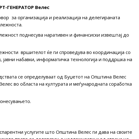
РТ-ГЕНЕРАТОР Велес
овор за организација и реализација на делегираната
лежноста.
длежност поднесува наративен и финансиски извештај до
ежности вршителот ќе ги спроведува во координација со
и, јавни набавки, информатичка технологија и поддршка на
дствата се определуваат од Буџетот на Општина Велес
Велес во областа на културата и меѓународната соработка
онесувањето.
рентни услугите што Општина Велес ги дава на своите
конското право за делегирање надлежности и од страна на