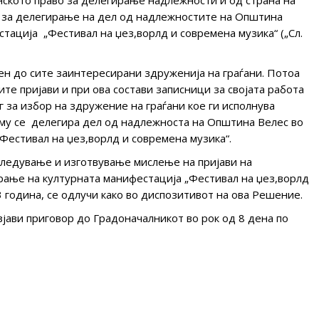
 за делегирање на дел од надлежностите на Општина
стација „Фестивал на џез,ворлд и современа музика“ („Сл.
 до сите заинтересирани здруженија на граѓани. Потоа
те пријави и при ова состави записници за својата работа
 за избор на здружение на граѓани кое ги исполнува
 му се делегира дел од надлежноста на Општина Велес во
„Фестивал на џез,ворлд и современа музика“.
гледување и изготвување мислење на пријави на
рање на културната манифестација „Фестивал на џез,ворлд
3 година, се одлучи како во диспозитивот на ова Решение.
јави приговор до Градоначалникот во рок од 8 дена по