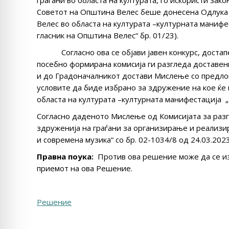
Советот на Општина Велес беше донесена Одлука
Велес во областа на културата –културната манифе
гласник на Општина Велес“ бр. 01/23).
Согласно ова се објави јавен конкурс, достапен
посебно формирана комисија ги разгледа доставени
и до Градоначалникот достави Мислење со предлог
условите да биде избрано за здружение на кое ќе
областа на културата –културната манифестација
Согласно даденото Мислење од Комисијата за раз
здруженија на граѓани за организирање и реализи
и современа музика“ со бр. 02-1034/8 од 24.03.202
Правна поука:
Против ова решение може да се из
приемот на ова Решение.
Решение