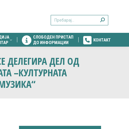
ДИЈА
СЛОБОДЕН ПРИСТАП
КОНТАКТ
Search:
НТАР
ДО ИНФОРМАЦИИ
ДИЈА
СЛОБОДЕН ПРИСТАП
КОНТАКТ
НТАР
ДО ИНФОРМАЦИИ
 СЕ ДЕЛЕГИРА ДЕЛ ОД
АТА –КУЛТУРНАТА
 МУЗИКА“