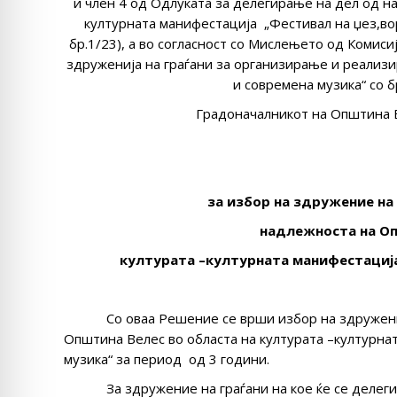
и член 4 од Одлуката за делегирање на дел од н
културната манифестација „Фестивал на џез,вор
бр.1/23), а во согласност со Мислењето од Комис
здруженија на граѓани за организирање и реализи
и современа музика“ со б
Градоначалникот на Општина В
за избор на здружение на 
надлежноста на Оп
културата –културната манифестација
Со оваа Решение се врши избор на здружени
Општина Велес во областа на културата –културна
музика“ за период од 3 години.
За здружение на граѓани на кое ќе се делегира