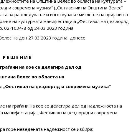
адлежностите на Општина Велес во областа на културата –
лд и современа музика“ („Сл. гласник на Општина Велес“
ијата за разгледување и изготвување мислење на пријави на
рање на културната манифестација „Фестивал на џез,ворлд
р. 02-1034/8 од 24.03.2023 година
елес на ден 27.03.2023 година, донесе
Р Е Ш Е Н И Е
граѓани на кое се делегира дел од
штина Велес во областа на
 „Фестивал на џез,ворлд и современа музика“
е на граѓани на кое се делегира дел од надлежноста на
та манифестација „Фестивал на џез,ворлд и современа
 горе неведената надлежност се избира: