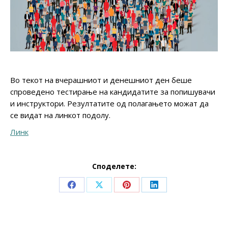
Во текот на вчерашниот и денешниот ден беше
спроведено тестирање на кандидатите за попишувачи
и инструктори. Резултатите од полагањето можат да
се видат на линкот подолу.
Линк
Споделете:
Share
Share
Share
Share
on
on
on
on
Facebook
X
Pinterest
LinkedIn