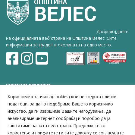
Добредојдовте
на официјалната веб страна на Општина Велес. Сите
информации за градот и околината на едно место.
КОРИСНИ ЛИНКОВИ
Користиме колачиња(cookies) кои не содржат лични
ЗЕЛС – Заедница на единиците на локална самоуправа
Центар за развој на Вардарски плански регион
податоци, за да го подобриме Вашето корисничко
Јавно комунално претпријатие „Дервен“
искуство, да ги извршиме Вашите нагодувања, да
ЈПССО „Парк – спорт и паркинзи“
анализираме интернет сообраќај и подобро да ја
ЛБ „Гоце Делчев“
заштитиме нашата веб страна. Продолжете со
ЛУ „Народен Музеј“
користење и прифатете ги сите доколку се согласувате