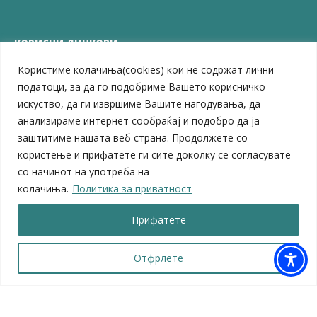
КОРИСНИ ЛИНКОВИ
Користиме колачиња(cookies) кои не содржат лични
ЗЕЛС – Заедница на единиците на локална самоуправа
Центар за развој на Вардарски плански регион
податоци, за да го подобриме Вашето корисничко
Јавно комунално претпријатие „Дервен“
искуство, да ги извршиме Вашите нагодувања, да
ЈПССО „Парк – спорт и паркинзи“
анализираме интернет сообраќај и подобро да ја
ЛБ „Гоце Делчев“
заштитиме нашата веб страна. Продолжете со
ЛУ „Народен Музеј“
користење и прифатете ги сите доколку се согласувате
Влада на Република Северна Македонија
со начинот на употреба на
Собрание на Република Северна Македонија
колачиња.
Политика за приватност
Министерство за финансии
Министерство за транспорт
Прифатете
Министерство за локална самоуправа
Министерство за дигитална трансформација
Министерство за јавна администрација
Отфрлете
Министерство за образование и наука
© 2026 Општина Велес | Сите права се задржани
Мапа на веб-страницата
|
Политика за приватност |
Архива