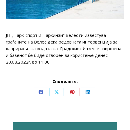
ЈП „Парк-спорт и Паркинзи“ Велес ги известува
граѓаните на Велес дека редовната интервенција за
хлорирање на водата на Градскиот базен е завршена
и базенот ќе биде отворен за користење денес
20.08.2022г. во 11:00.
Споделете:
Share
Share
Share
Share
on
on
on
on
Facebook
X
Pinterest
LinkedIn