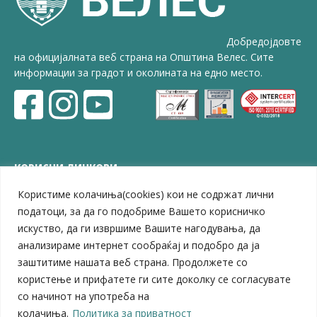
Добредојдовте
на официјалната веб страна на Општина Велес. Сите
информации за градот и околината на едно место.
КОРИСНИ ЛИНКОВИ
Користиме колачиња(cookies) кои не содржат лични
ЗЕЛС – Заедница на единиците на локална самоуправа
Центар за развој на Вардарски плански регион
податоци, за да го подобриме Вашето корисничко
Јавно комунално претпријатие „Дервен“
искуство, да ги извршиме Вашите нагодувања, да
ЈПССО „Парк – спорт и паркинзи“
анализираме интернет сообраќај и подобро да ја
ЛБ „Гоце Делчев“
заштитиме нашата веб страна. Продолжете со
ЛУ „Народен Музеј“
користење и прифатете ги сите доколку се согласувате
Влада на Република Северна Македонија
со начинот на употреба на
Собрание на Република Северна Македонија
колачиња.
Политика за приватност