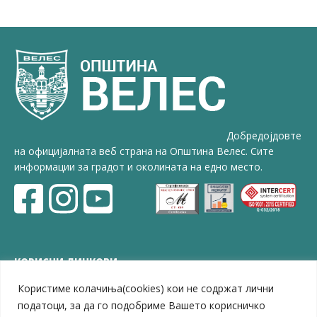
Добредојдовте
на официјалната веб страна на Општина Велес. Сите
информации за градот и околината на едно место.
КОРИСНИ ЛИНКОВИ
Користиме колачиња(cookies) кои не содржат лични
ЗЕЛС – Заедница на единиците на локална самоуправа
Центар за развој на Вардарски плански регион
податоци, за да го подобриме Вашето корисничко