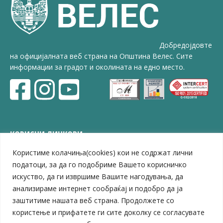
Добредојдовте
на официјалната веб страна на Општина Велес. Сите
информации за градот и околината на едно место.
КОРИСНИ ЛИНКОВИ
Користиме колачиња(cookies) кои не содржат лични
ЗЕЛС – Заедница на единиците на локална самоуправа
Центар за развој на Вардарски плански регион
податоци, за да го подобриме Вашето корисничко
Јавно комунално претпријатие „Дервен“
искуство, да ги извршиме Вашите нагодувања, да
ЈПССО „Парк – спорт и паркинзи“
анализираме интернет сообраќај и подобро да ја
ЛБ „Гоце Делчев“
заштитиме нашата веб страна. Продолжете со
ЛУ „Народен Музеј“
користење и прифатете ги сите доколку се согласувате
Влада на Република Северна Македонија