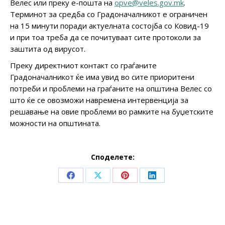
Велес или преку е-пошта на
opve@veles.gov.mk
.
Терминот за средба со Градоначалникот е ограничен
на 15 минути поради актуелната состојба со Ковид-19
и при тоа треба да се почитуваат сите протоколи за
заштита од вирусот.
Преку директниот контакт со граѓаните
Градоначалникот ќе има увид во сите приоритени
потреби и проблеми на граѓаните на општина Велес со
што ќе се овозможи навремена интервенција за
решавање на овие проблеми во рамките на буџетските
можности на општината.
Споделете:
Share
Share
Share
Share
on
on
on
on
Facebook
X
Pinterest
LinkedIn