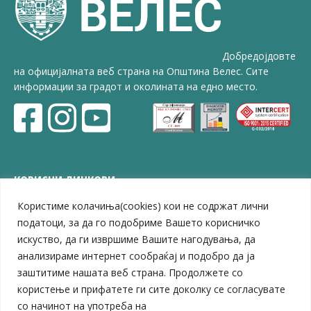
Добредојдовте
на официјалната веб страна на Општина Велес. Сите
информации за градот и околината на едно место.
КОРИСНИ ЛИНКОВИ
Користиме колачиња(cookies) кои не содржат лични
ЗЕЛС – Заедница на единиците на локална самоуправа
Центар за развој на Вардарски плански регион
податоци, за да го подобриме Вашето корисничко
Јавно комунално претпријатие „Дервен“
искуство, да ги извршиме Вашите нагодувања, да
ЈПССО „Парк – спорт и паркинзи“
анализираме интернет сообраќај и подобро да ја
ЛБ „Гоце Делчев“
заштитиме нашата веб страна. Продолжете со
ЛУ „Народен Музеј“
користење и прифатете ги сите доколку се согласувате
Влада на Република Северна Македонија
со начинот на употреба на