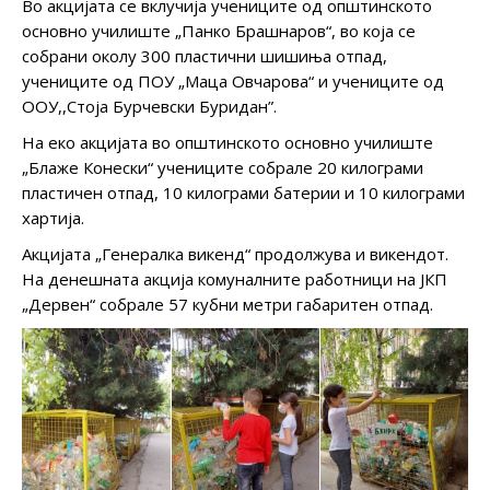
Во акцијата се вклучија учениците од општинското
основно училиште „Панко Брашнаров“, во која се
собрани околу 300 пластични шишиња отпад,
учениците од ПОУ „Маца Овчарова“ и учениците од
ООУ,,Стоја Бурчевски Буридан”.
На еко акцијата во општинското основно училиште
„Блаже Конески“ учениците собрале 20 килограми
пластичен отпад, 10 килограми батерии и 10 килограми
хартија.
Акцијата „Генералка викенд“ продолжува и викендот.
На денешната акција комуналните работници на ЈКП
„Дервен“ собрале 57 кубни метри габаритен отпад.