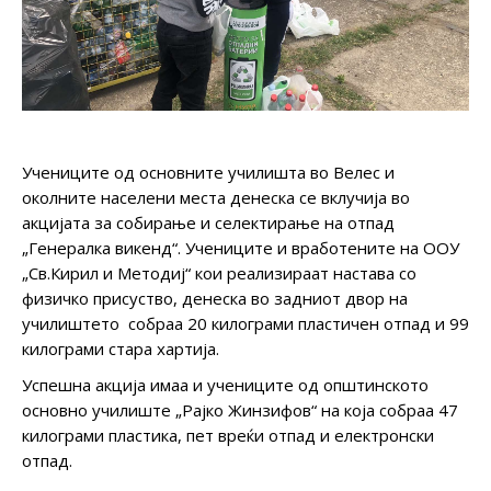
Учениците од основните училишта во Велес и
околните населени места денеска се вклучија во
акцијата за собирање и селектирање на отпад
„Генералка викенд“. Учениците и вработените на ООУ
„Св.Кирил и Методиј“ кои реализираат настава со
физичко присуство, денеска во задниот двор на
училиштето собраа 20 килограми пластичен отпад и 99
килограми стара хартија.
Успешна акција имаа и учениците од општинското
основно училиште „Рајко Жинзифов“ на која собраа 47
килограми пластика, пет вреќи отпад и електронски
отпад.