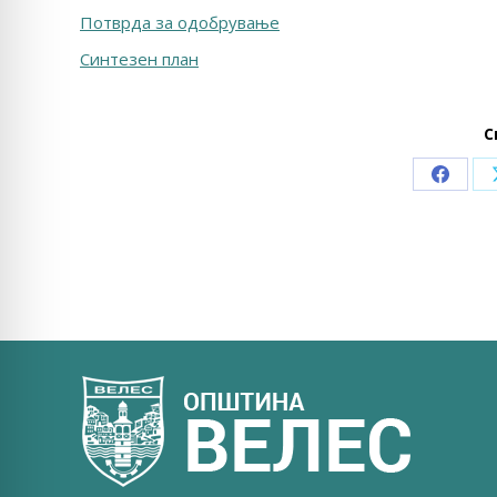
Потврда за одобрување
Синтезен план
С
Share
on
Faceb