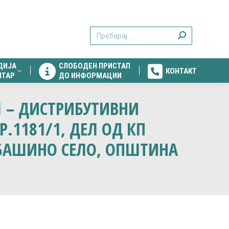
ДИЈА
СЛОБОДЕН ПРИСТАП
КОНТАКТ
Search:
НТАР
ДО ИНФОРМАЦИИ
ДИЈА
СЛОБОДЕН ПРИСТАП
КОНТАКТ
НТАР
ДО ИНФОРМАЦИИ
1 – ДИСТРИБУТИВНИ
Р.1181/1, ДЕЛ ОД КП
КО БАШИНО СЕЛО, ОПШТИНА