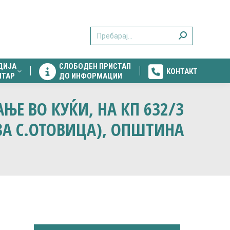
ДИЈА
СЛОБОДЕН ПРИСТАП
КОНТАКТ
Search:
НТАР
ДО ИНФОРМАЦИИ
ДИЈА
СЛОБОДЕН ПРИСТАП
КОНТАКТ
НТАР
ДО ИНФОРМАЦИИ
ЊЕ ВО КУЌИ, НА КП 632/3
 ЗА С.ОТОВИЦА), OПШТИНА