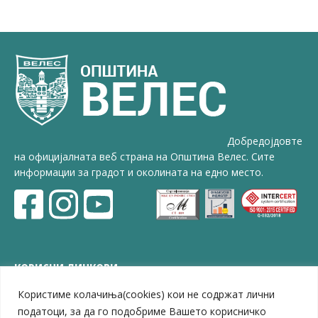
Добредојдовте
на официјалната веб страна на Општина Велес. Сите
информации за градот и околината на едно место.
КОРИСНИ ЛИНКОВИ
Користиме колачиња(cookies) кои не содржат лични
ЗЕЛС – Заедница на единиците на локална самоуправа
Центар за развој на Вардарски плански регион
податоци, за да го подобриме Вашето корисничко