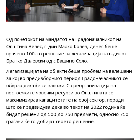
Од почетокот на мандатот на Градоначалникот на
Општина Велес, г-дин Марко Колев, денес беше
врачено 100-то решение за легализација на г-динот
Бранко Далевски од с.Башино Село.
Легализацијата на објекти беше проблем на велешани
за кој во предизборниот период Градоначалникот се
обврза дека ќе се заложи. Со реорганизација на
постоечките човечки ресурси во Општината се
максимизираа капацитетите на овој сектор, поради
што се предвидува дека во текот на 2022 година ќе
бидат решени од 500 до 750 предмети, односно 750
граѓани ќе го добијат своето решение.