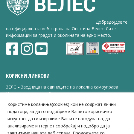
Добредојдовте
на официјалната веб страна на Општина Велес. Сите
информации за градот и околината на едно место.
КОРИСНИ ЛИНКОВИ
ЗЕЛС – Заедница на единиците на локална самоуправа
Центар за развој на Вардарски плански регион
Јавно комунално претпријатие „Дервен“
Користиме колачиња(cookies) кои не содржат лични
ЈПССО „Парк – спорт и паркинзи“
податоци, за да го подобриме Вашето корисничко
ЛБ „Гоце Делчев“
искуство, да ги извршиме Вашите нагодувања, да
ЛУ „Народен Музеј“
анализираме интернет сообраќај и подобро да ја
Влада на Република Северна Македонија
заштитиме нашата веб страна. Продолжете со
Собрание на Република Северна Македонија