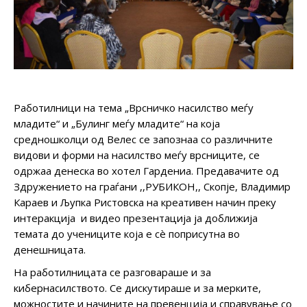
Работилници на тема „Врсничко насилство меѓу
младите“ и „Булинг меѓу младите“ на која
средношколци од Велес се запознаа со различните
видови и форми на насилство меѓу врсниците, се
одржаа денеска во хотел Гардениа. Предавачите од
Здружението на граѓани ,,РУБИКОН,, Скопје, Владимир
Караев и Љупка Ристовска на креативен начин преку
интеракција и видео презентација ја доближија
темата до учениците која е сè поприсутна во
денешницата.
На работилницата се разговараше и за
кибернасилството. Се дискутираше и за мерките,
можностите и начините на превенција и справување со