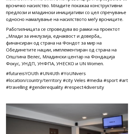
врсничко насилство. Младите покажаа конструктивни
предлози и младински иницијативи со цел спречување
односно намалување на насилството меѓу врсниците.
Работилницата се спроведува во рамки на проектот
,,Млади за инклузија, еднаквост и доверба,,
финансиран од страна на Фондот за мир на
Обединетите нации, имплементиран од страна на
Општина Велес, Младински центар на Фондација
Фокус, УНДП, УНФПА, УНЕСКО и UN Women.
#futureisYOUth #UN4Uth #YoUNivers
#location/country/territory #city Veles #media #sport #art
#travelling #genderequality #respect4diversity