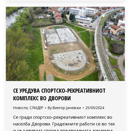
СЕ УРЕДУВА СПОРТСКО-РЕКРЕАТИВНИОТ
КОМПЛЕКС ВО ДВОРОВИ
Новости
,
СЛИДЕР
By
Виктор Јаневски
25/03/2024
Се гради спортско-рекреативниот комплекс во
населба Дворови. Градежните работи се во тек
и се одвиваат според предвидената динамика.