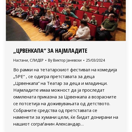
„ЦРВЕНКАПА“ ЗА НАЈМЛАДИТЕ
Настани
,
СЛИДЕР
By
Виктор Јаневски
25/03/2024
Во рамки на тетатарскиот фестивал на комедија
„5РЕ“ , се одигра претставата за деца
„Црвенкапа“ на Театар за деца и младинци.
Најмладите имаа можност да ја проследат
омилената приказна за Црвенкапа а возрасните
се потсетија на доживувањата од детството.
Собраните средства од претставата се
наменети за хумани цели, ќе бидат донирани на
нашиот сограѓанин Александар…