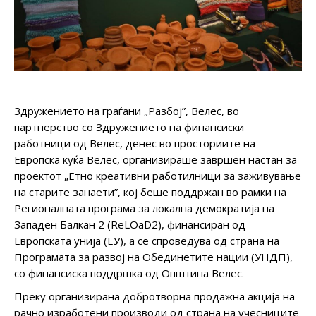
Здружението на граѓани „Разбој”, Велес, во
партнерство со Здружението на финансиски
работници од Велес, денес во просториите на
Европска куќа Велес, организираше завршен настан за
проектот „Етно креативни работилници за заживување
на старите занаети”, кој беше поддржан во рамки на
Регионалната програма за локална демократија на
Западен Балкан 2 (ReLOaD2), финансиран од
Европската унија (ЕУ), а се спроведува од страна на
Програмата за развој на Обединетите нации (УНДП),
со финансиска поддршка од Општина Велес.
Преку организирана добротворна продажна акција на
рачно изработени производи од страна на учесниците