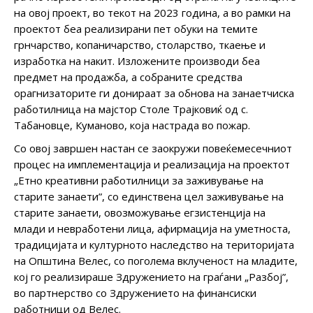
на овој проект, во текот на 2023 година, а во рамки на
проектот беа реализирани пет обуки на темите
грнчарство, копаничарство, столарство, ткаење и
изработка на накит. Изложените производи беа
предмет на продажба, а собраните средства
орагнизаторите ги донираат за обнова на занаетчиска
работилница на мајстор Столе Трајковиќ од с.
Табановце, Куманово, која настрада во пожар.
Со овој завршен настан се заокружи повеќемесечниот
процес на имплементација и реализација на проектот
„Етно креативни работилници за заживување на
старите занаети”, со единствена цел заживување на
старите занаети, овозможување егзистенција на
млади и невработени лица, афирмација на уметноста,
традицијата и културното наследство на територијата
на Општина Велес, со поголема вклученост на младите,
кој го реализираше Здружението на граѓани „Разбој”,
во партнерство со Здружението на финансиски
работници од Велес.