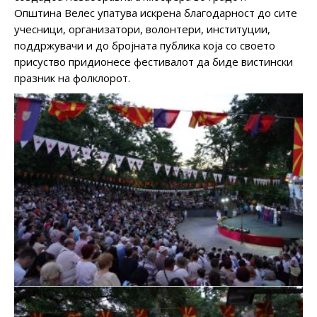
Општина Велес упатува искрена благодарност до сите
учесници, организатори, волонтери, институции,
поддржувачи и до бројната публика која со своето
присуство придионесе фестивалот да биде вистински
празник на фолклорот.