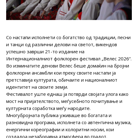
Со настапи исполнети со богатство од традиции, песни
и танци од различни делови на светот, викендов
успешно заврши 21-то издание на
Интернационалниот фолклорен фестивал „Велес 2026“.
Во изминатите денови Велес беше домаќин на бројни
фолклорни ансамбли кои преку своите настапи ја
претставија културата, обичаите и националниот
идентитет на своите земји.
Фестивалот уште еднаш ја потврди својата улога како
мост на пријателството, меѓусебното почитување и
културната соработка меѓу народите.
Многубројната публика уживаше во богатата и
разновидна програма, исполнета со автентична музика,
енергични кореографии и колоритни носии, кои
создадоа незаборавна атмосфера во градот.