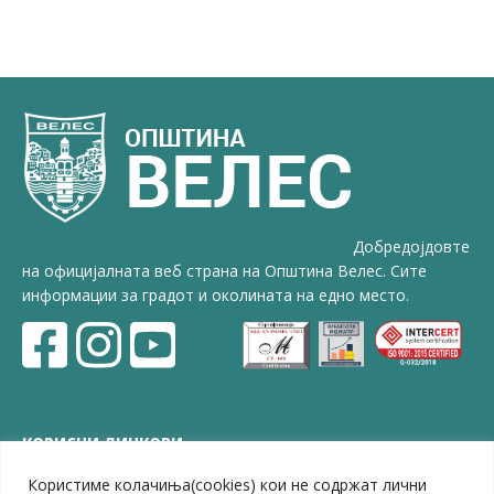
Добредојдовте
на официјалната веб страна на Општина Велес. Сите
информации за градот и околината на едно место.
КОРИСНИ ЛИНКОВИ
Користиме колачиња(cookies) кои не содржат лични
ЗЕЛС – Заедница на единиците на локална самоуправа