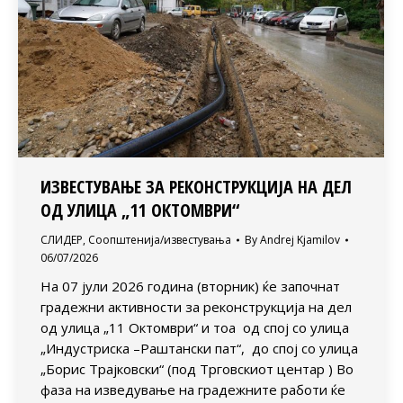
ИЗВЕСТУВАЊЕ ЗА РЕКОНСТРУКЦИЈА НА ДЕЛ
ОД УЛИЦА „11 ОКТОМВРИ“
СЛИДЕР
,
Соопштенија/известувања
By
Andrej Kjamilov
06/07/2026
На 07 јули 2026 година (вторник) ќе започнат
градежни активности за реконструкција на дел
од улица „11 Октомври“ и тоа од спој со улица
„Индустриска –Раштански пат“, до спој со улица
„Борис Трајковски“ (под Трговскиот центар ) Во
фаза на изведување на градежните работи ќе