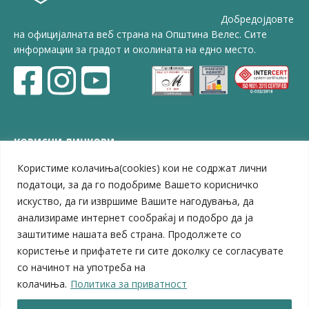
Добредојдовте
на официјалната веб страна на Општина Велес. Сите
информации за градот и околината на едно место.
КОРИСНИ ЛИНКОВИ
Користиме колачиња(cookies) кои не содржат лични
ЗЕЛС – Заедница на единиците на локална самоуправа
Центар за развој на Вардарски плански регион
податоци, за да го подобриме Вашето корисничко
Јавно комунално претпријатие „Дервен“
искуство, да ги извршиме Вашите нагодувања, да
ЈПССО „Парк – спорт и паркинзи“
анализираме интернет сообраќај и подобро да ја
ЛБ „Гоце Делчев“
заштитиме нашата веб страна. Продолжете со
ЛУ „Народен Музеј“
користење и прифатете ги сите доколку се согласувате
Влада на Република Северна Македонија
со начинот на употреба на
Собрание на Република Северна Македонија
колачиња.
Политика за приватност
Министерство за финансии
Министерство за транспорт