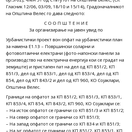
Гласник 12/06, 03/09, 18/10 и 15/14), Градоначалникот
на Општина Велес го дава следното:
С О О П Ш Т Е Н И Е
За организирање на јавен увид по
Урбанистички проект вон опфат на урбанистички план
за намена Е1.13 – Површински соларни и
фотоволтаични електрани (фото-напонски панели за
производство на електрична енергија кои се градат на
земјиште) и пристапен пат на дел од КП 851/2, КП
851/3, дел од КП 853/1, дел од КП 853/4, дел од КП
854, дел од КП 843/2 и дел од КП 960, КО Сојаклари,
Општина Велес.
Граници на опфатот за КП 851/2, КП 851/3, КП 853/1,
КП 853/4, КП 854, КП 843/2, КП 960, КО Сојаклари се:
– На исток опфатот се граничи со КП 851/3 и КП 851/2;
– На север опфатот се граничи со КП 851/3;
– На запад опфатот се граничи со КП 834 и КП 851/3;
– На југ опфатот се граничи со КП 851/2, КП 853/1, КП