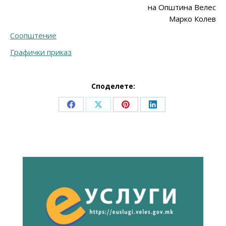
на Општина Велес
Марко Колев
Соопштение
Графички приказ
Споделете:
Share
Share
Share
Share
on
on
on
on
Facebook
X
Pinterest
LinkedIn