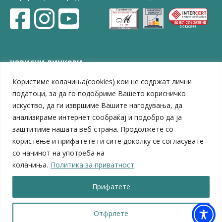
КОРИСНИ ЛИНКОВИ
Користиме колачиња(cookies) кои не содржат лични
ЗЕЛС – Заедница на единиците на локална самоуправа
Центар за развој на Вардарски плански регион
податоци, за да го подобриме Вашето корисничко
Јавно комунално претпријатие „Дервен“
искуство, да ги извршиме Вашите нагодувања, да
ЈПССО „Парк – спорт и паркинзи“
анализираме интернет сообраќај и подобро да ја
ЛБ „Гоце Делчев“
заштитиме нашата веб страна. Продолжете со
ЛУ „Народен Музеј“
користење и прифатете ги сите доколку се согласувате
Влада на Република Северна Македонија
со начинот на употреба на
Собрание на Република Северна Македонија
колачиња.
Политика за приватност
Министерство за финансии
Министерство за транспорт
Прифатете
Министерство за локална самоуправа
Министерство за дигитална трансформација
Министерство за јавна администрација
Отфрлете