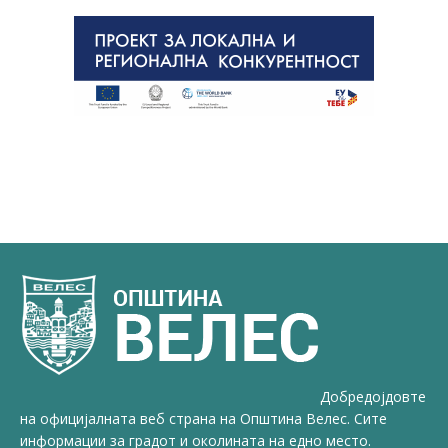
Добредојдовте
на официјалната веб страна на Општина Велес. Сите
информации за градот и околината на едно место.