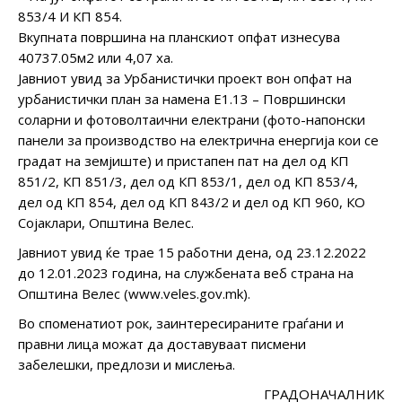
853/4 И КП 854.
Вкупната површина на планскиот опфат изнесува
40737.05м2 или 4,07 ха.
Јавниот увид за Урбанистички проект вон опфат на
урбанистички план за намена Е1.13 – Површински
соларни и фотоволтаични електрани (фото-напонски
панели за производство на електрична енергија кои се
градат на земјиште) и пристапен пат на дел од КП
851/2, КП 851/3, дел од КП 853/1, дел од КП 853/4,
дел од КП 854, дел од КП 843/2 и дел од КП 960, КО
Сојаклари, Општина Велес.
Јавниот увид ќе трае 15 работни дена, од 23.12.2022
до 12.01.2023 година, на службената веб страна на
Општина Велес (www.veles.gov.mk).
Во споменатиот рок, заинтересираните граѓани и
правни лица можат да доставуваат писмени
забелешки, предлози и мислења.
ГРАДОНАЧАЛНИК