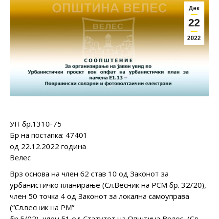
Дек
22
2022
УП бр.1310-75
Бр на постапка: 47401
од 22.12.2022 година
Велес
Врз основа на член 62 став 10 од Законот за
урбанистичко планирање (Сл.Весник на РСМ бр. 32/20),
член 50 точка 4 од Законот за локална самоуправа
(“Сл.весник на РМ”
бр.5/02), член 51 од Статутот на Општина Велес, (Сл.