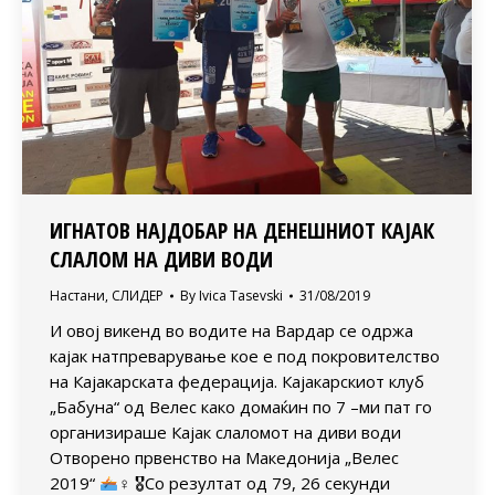
ИГНАТОВ НАЈДОБАР НА ДЕНЕШНИОТ КАЈАК
СЛАЛОМ НА ДИВИ ВОДИ
Настани
,
СЛИДЕР
By
Ivica Tasevski
31/08/2019
И овој викенд во водите на Вардар се одржа
кајак натпреварување кое е под покровителство
на Кајакарската федерација. Кајакарскиот клуб
„Бабуна“ од Велес како домаќин по 7 –ми пат го
организираше Кајак слаломот на диви води
Отворено првенство на Македонија „Велес
2019“
‍♀ 🎖Со резултат од 79, 26 секунди