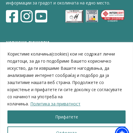
информации за градот и околината на едно место.
КОРИСНИ ЛИНКОВИ
Користиме колачиња(cookies) кои не содржат лични
ЗЕЛС – Заедница на единиците на локална самоуправа
Центар за развој на Вардарски плански регион
податоци, за да го подобриме Вашето корисничко
Јавно комунално претпријатие „Дервен“
искуство, да ги извршиме Вашите нагодувања, да
ЈПССО „Парк – спорт и паркинзи“
анализираме интернет сообраќај и подобро да ја
ЛБ „Гоце Делчев“
заштитиме нашата веб страна. Продолжете со
ЛУ „Народен Музеј“
користење и прифатете ги сите доколку се согласувате
Влада на Република Северна Македонија
со начинот на употреба на
Собрание на Република Северна Македонија
колачиња.
Политика за приватност
Министерство за финансии
Министерство за транспорт
Прифатете
Министерство за локална самоуправа
Министерство за дигитална трансформација
Министерство за јавна администрација
Отфрлете