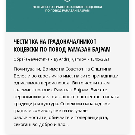
ЧЕСТИТКА НА ГРАДОНАЧАЛНИКОТ
КОЦЕВСКИ ПО ПОВОД РАМАЗАН БАЈРАМ
Обраќања/честитка
By
Andrej Kjamilov
13/05/2021
Почитувани, Во име на Советот на Општина
Велес и во свое лично име, на сите припадници
од исламска вероисповед, Ви го честитатам
големиот празник Рамазан Бајрам. Вие сте
нераскинлив дел од нашето општество, нашата
традиција и култура. Со векови наназад сме
граделе соживот, сме ги негувале
различностите, обичаите и толеранцијата,
секогаш во добро и зло…