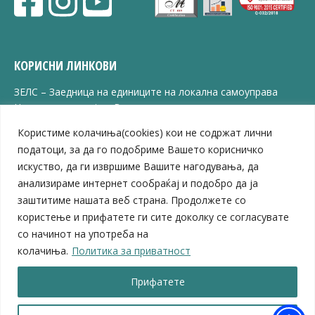
КОРИСНИ ЛИНКОВИ
ЗЕЛС – Заедница на единиците на локална самоуправа
Центар за развој на Вардарски плански регион
Јавно комунално претпријатие „Дервен“
Користиме колачиња(cookies) кои не содржат лични
ЈПССО „Парк – спорт и паркинзи“
податоци, за да го подобриме Вашето корисничко
ЛБ „Гоце Делчев“
искуство, да ги извршиме Вашите нагодувања, да
ЛУ „Народен Музеј“
анализираме интернет сообраќај и подобро да ја
Влада на Република Северна Македонија
заштитиме нашата веб страна. Продолжете со
Собрание на Република Северна Македонија
Министерство за финансии
користење и прифатете ги сите доколку се согласувате
Министерство за транспорт
со начинот на употреба на
Министерство за локална самоуправа
колачиња.
Политика за приватност
Министерство за дигитална трансформација
Министерство за јавна администрација
Прифатете
Министерство за образование и наука