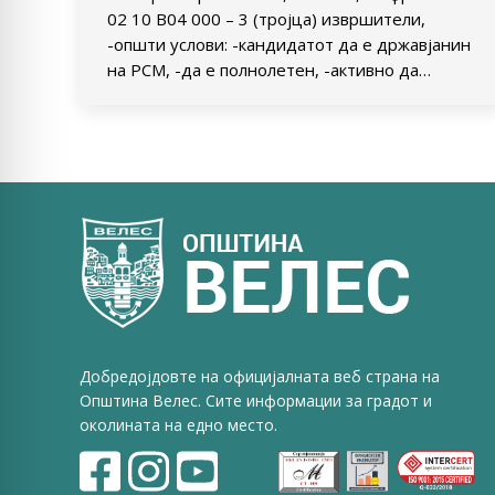
02 10 В04 000 – 3 (тројца) извршители,
-општи услови: -кандидатот да е државјанин
на РСМ, -да е полнолетен, -активно да…
Добредојдовте на официјалната веб страна на
Општина Велес. Сите информации за градот и
околината на едно место.