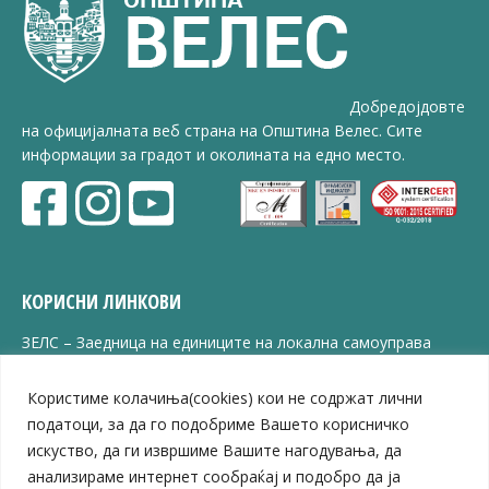
Добредојдовте
на официјалната веб страна на Општина Велес. Сите
информации за градот и околината на едно место.
КОРИСНИ ЛИНКОВИ
ЗЕЛС – Заедница на единиците на локална самоуправа
Центар за развој на Вардарски плански регион
Јавно комунално претпријатие „Дервен“
Користиме колачиња(cookies) кои не содржат лични
ЈПССО „Парк – спорт и паркинзи“
податоци, за да го подобриме Вашето корисничко
ЛБ „Гоце Делчев“
искуство, да ги извршиме Вашите нагодувања, да
ЛУ „Народен Музеј“
анализираме интернет сообраќај и подобро да ја
Влада на Република Северна Македонија