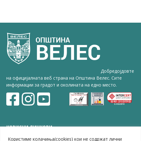
Добредојдовте
на официјалната веб страна на Општина Велес. Сите
информации за градот и околината на едно место.
КОРИСНИ ЛИНКОВИ
Користиме колачиња(cookies) кои не содржат лични
ЗЕЛС – Заедница на единиците на локална самоуправа