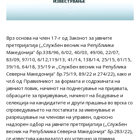
Врз основа на член 17-г од Законот за јавните
претпријатија (,,Службен весник на Републиика
Македонија’’ бр.338/96, 6/02, 40/03, 49/06, 22/07,
83/09, 97/10, 6/12,119/13, 41/14, 138/14, 25/15, 61/15,
39/16, 64/18, 35/19 и ,,Службен весник на Република
Северна Македонија’’ бр.75/19, 89/22 и 274/22), како и
чл.6 од Правилникот за формата и содржината на
јавниот повик, начинот на поднесување на пријавата,
обрасците за пријавување, начинот на бодување и
селекција на кандидатите и други прашања во врска со
спроведувањето на постапката за именување и
разрешување на членови на управен, односно
надзорен одбор на јавните претпријатија (,,Службен
весник на Републиика Северна Македонија’’ бр.283/22),
се известува кандидатот коj успешно ја помина