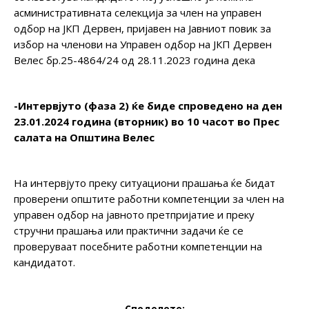
асминистративната селекција за член на управен
одбор на ЈКП Дервен, пријавен на Јавниот повик за
избор на членови на Управен одбор на ЈКП Дервен
Велес бр.25-4864/24 од 28.11.2023 година дека
-Интервјуто (фаза 2) ќе биде спроведено на ден
23.01.2024 година (вторник) во 10 часот во Прес
салата на Општина Велес
На интервјуто преку ситуациони прашања ќе бидат
проверени општите работни компетенции за член на
управен одбор на јавното претпријатие и преку
стручни прашања или практични задачи ќе се
проверуваат посебните работни компетенции на
кандидатот.
Споделете: