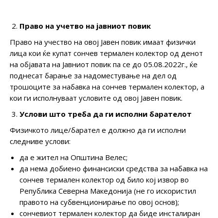
Право на учетво на јавниот повик
Право на учество на овој Јавен повик имаат физички
лица кои ќе купат сончев термален колектор од денот
на објавата на Јавниот повик па се до 05.08.2022г., ќе
поднесат барање за надоместување на дел од
трошоците за набавка на сончев термален колектор, а
кои ги исполнуваат условите од овој Јавен повик.
Услови што треба да ги исполни барателот
Физичкото лице/барател е должно да ги исполни
следниве услови:
да е жител на Општина Велес;
да нема добиено финансиски средства за набавка на
сончев термален колектор од било кој извор во
Република Северна Македонија (не го искористил
правото на субвенционирање по овој основ);
сончевиот термален колектор да биде инсталиран