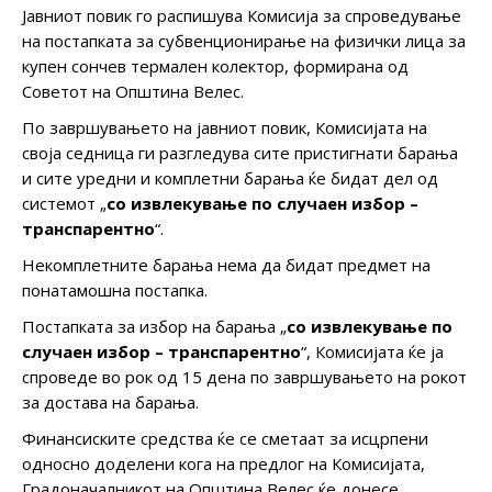
Јавниот повик го распишува Комисија за спроведување
на постапката за субвенционирање на физички лица за
купен сончев термален колектор, формирана од
Советот на Општина Велес.
По завршувањето на јавниот повик, Комисијата на
своја седница ги разгледува сите пристигнати барања
и сите уредни и комплетни барања ќе бидат дел од
системот „
со извлекување по случаен избор –
транспарентно
“.
Некомплетните барања нема да бидат предмет на
понатамошна постапка.
Постапката за избор на барања „
со извлекување по
случаен избор – транспарентно
“, Комисијата ќе ја
спроведе во рок од 15 дена по завршувањето на рокот
за достава на барања.
Финансиските средства ќе се сметаат за исцрпени
односно доделени кога на предлог на Комисијата,
Градоначалникот на Општина Велес ќе донесе