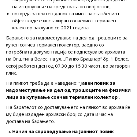
на исцрпување на средствата по овој основ,
потврда за платен данок на имот за станбениот
објект каде е инсталиран сончевиот термален
колектор заклучно со 2021 година.
Барањето за надоместување на дел од трошоците за
купен сончев термален колектор, заедно со
потребната документација се поднесува во архивата
на Општина Велес, на ул. „Панко Брашнар“ бр. 1 Велес,
секој работен ден од 07.30 до 15.30 часот, во затворен
плик.
На пликот треба да е наведено: “
Јавен повик за
надоместување на дел од трошоците на физички
лица за купување сончев термален колектор
”.
На барателот со доставувањето на пликот во архива ќе
му биде издаден архивски број со дата и час на
достава на барањето.
Начин на спроведување на Јавниот повик