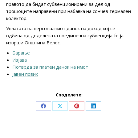
правото да бидат субвенционирани за дел од
трошоците направени при набавка на сончев термален
колектор.
Уплатата на персоналниот данок на доход кој се
одбива од доделената поединечна субвенција ќе ја
изврши Општина Велес.
Барање
Изјава
Потврда за платен данок на имот
Јавен повик
Споделете:
Share
Share
Share
Share
on
on
on
on
Facebook
X
Pinterest
LinkedIn