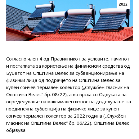
2022
Согласно член 4 од Правилникот за условите, начинот
и постапката за користење на финансиски средства од
Буџетот на Општина Велес за субвенционирање на
физички лица од подрачјето на Општина Велес за
купен сончев термален колектор („Службен гласник на
Општина Велес“ бр. 08/22), а во врска со Одлуката за
определување на максимален износ на доделување на
поединечна субвенција на физичко лице за купен
сончев термален колектор за 2022 година („Службен
гласник на Општина Велес“ бр. 06/22), Општина Велес
објавува