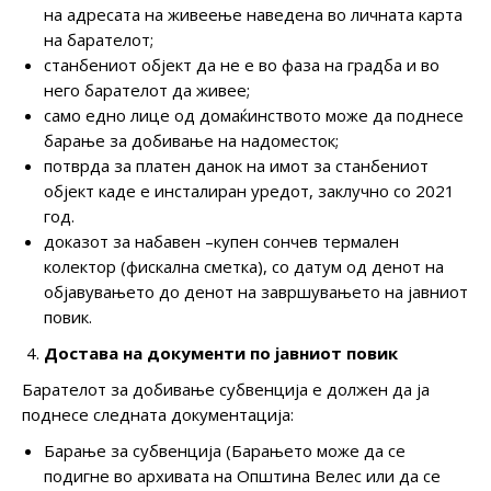
на адресата на живеење наведена во личната карта
на барателот;
станбениот објект да не е во фаза на градба и во
него барателот да живее;
само едно лице од домаќинството може да поднесе
барање за добивање на надоместок;
потврда за платен данок на имот за станбениот
објект каде е инсталиран уредот, заклучно со 2021
год.
доказот за набавен –купен сончев термален
колектор (фискална сметка), со датум од денот на
објавувањето до денот на завршувањето на јавниот
повик.
Достава на документи по јавниот повик
Барателот за добивање субвенција е должен да ја
поднесе следната документација:
Барање за субвенција (Барањето може да се
подигне во архивата на Општина Велес или да се