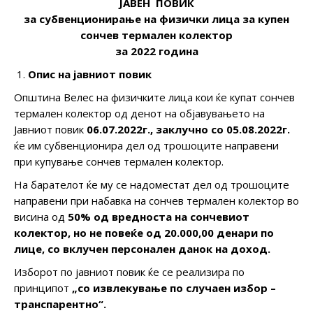
ЈАВЕН ПОВИК
за субвенционирање на физички лица за купен
сончев термален колектор
за 2022 година
Опис на јавниот повик
Општина Велес на физичките лица кои ќе купат сончев
термален колектор од денот на објавувањето на
Јавниот повик
06.07.202
2
г., заклучно со 05.08.202
2
г.
ќе им субвенционира дел од трошоците направени
при купување сончев термален колектор.
На барателот ќе му се надоместат дел од трошоците
направени при набавка на сончев термален колектор во
висина од
50% од вредноста на сончевиот
колектор, но не повеќе од 20.000,00 денари по
лице, со вклучен персонален данок на доход.
Изборот по јавниот повик ќе се реализира по
принципот
„со извлекување по случаен избор –
транспарентно“
.