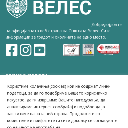
Добредојдовте
на официјалната веб страна на Општина Велес. Сите
информации за градот и околината на едно место.
КОРИСНИ ЛИНКОВИ
Користиме колачиња(cookies) кои не содржат лични
ЗЕЛС – Заедница на единиците на локална самоуправа
Центар за развој на Вардарски плански регион
податоци, за да го подобриме Вашето корисничко
Јавно комунално претпријатие „Дервен“
искуство, да ги извршиме Вашите нагодувања, да
ЈПССО „Парк – спорт и паркинзи“
анализираме интернет сообраќај и подобро да ја
ЛБ „Гоце Делчев“
заштитиме нашата веб страна. Продолжете со
ЛУ „Народен Музеј“
користење и прифатете ги сите доколку се согласувате
Влада на Република Северна Македонија
со начинот на употреба на