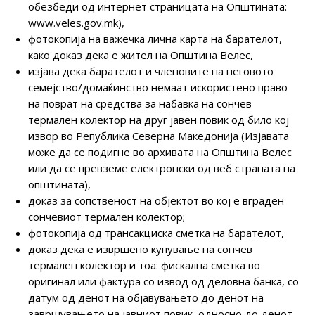
обезбеди од интернет страницата на Општината:
www.veles.gov.mk),
фотокопија на важечка лична карта на барателот,
како доказ дека е жител на Општина Велес,
изјава дека барателот и членовите на неговото
семејство/домаќинство немаат искористено право
на поврат на средства за набавка на сончев
термален колектор на друг јавен повик од било кој
извор во Република Северна Македонија (Изјавата
може да се подигне во архивата на Општина Велес
или да се превземе електронски од веб страната на
општината),
доказ за сопственост на објектот во кој е вграден
сончевиот термален колектор;
фотокопија од трансакциска сметка на барателот,
доказ дека е извршено купување на сончев
термален колектор и тоа: фискална сметка во
оригинал или фактура со извод од деловна банка, со
датум од денот на објавувањето до денот на
завршувањето на јавниот повик, односно до денот