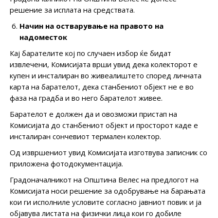
решение за исплата на средствата.
Начин на остварување на правото на
надоместок
Кај барателите кој по случаен избор ќе бидат
извлечени, Комисијата врши увид дека колекторот е
купен и инсталиран во живеалиштето според личната
карта на барателот, дека станбениот објект не е во
фаза на градба и во него барателот живее.
Барателот е должен да и овозможи пристап на
Комисијата до станбениот објект и просторот каде е
инсталиран сончевиот термален колектор.
Од извршениот увид Комисијата изготвува записник со
приложена фотодокументација.
Градоначалникот на Општина Велес на предлогот на
Комисијата носи решение за одобрување на барањата
кои ги исполниле условите согласно јавниот повик и ја
објавува листата на физички лица кои го добиле