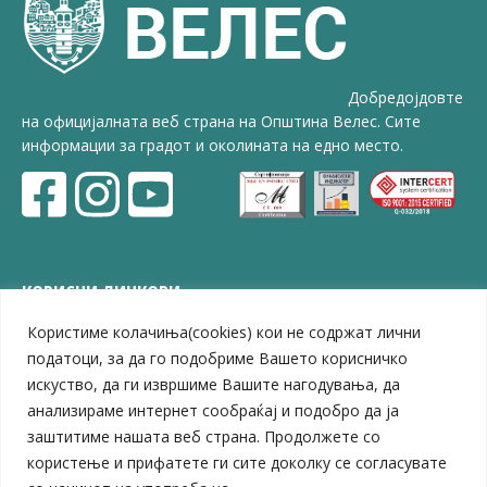
Добредојдовте
на официјалната веб страна на Општина Велес. Сите
информации за градот и околината на едно место.
КОРИСНИ ЛИНКОВИ
Користиме колачиња(cookies) кои не содржат лични
ЗЕЛС – Заедница на единиците на локална самоуправа
Центар за развој на Вардарски плански регион
податоци, за да го подобриме Вашето корисничко
Јавно комунално претпријатие „Дервен“
искуство, да ги извршиме Вашите нагодувања, да
ЈПССО „Парк – спорт и паркинзи“
анализираме интернет сообраќај и подобро да ја
ЛБ „Гоце Делчев“
заштитиме нашата веб страна. Продолжете со
ЛУ „Народен Музеј“
користење и прифатете ги сите доколку се согласувате
Влада на Република Северна Македонија