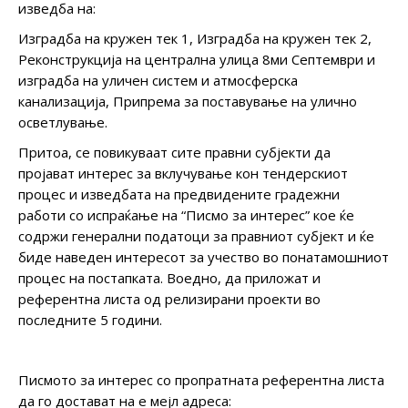
изведба на:
Изградба на кружен тек 1, Изградба на кружен тек 2,
Реконструкција на централна улица 8ми Септември и
изградба на уличен систем и атмосферска
канализација, Припрема за поставување на улично
осветлување.
Притоа, се повикуваат сите правни субјекти да
пројават интерес за вклучување кон тендерскиот
процес и изведбата на предвидените градежни
работи со испраќање на “Писмо за интерес” кое ќе
содржи генерални податоци за правниот субјект и ќе
биде наведен интересот за учество во понатамошниот
процес на постапката. Воедно, да приложат и
референтна листа од релизирани проекти во
последните 5 години.
Писмото за интерес со пропратната референтна листа
да го достават на е мејл адреса: