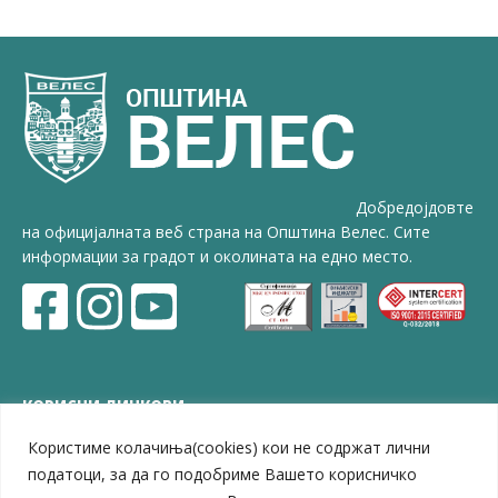
Добредојдовте
на официјалната веб страна на Општина Велес. Сите
информации за градот и околината на едно место.
КОРИСНИ ЛИНКОВИ
Користиме колачиња(cookies) кои не содржат лични
ЗЕЛС – Заедница на единиците на локална самоуправа
Центар за развој на Вардарски плански регион
податоци, за да го подобриме Вашето корисничко
Јавно комунално претпријатие „Дервен“