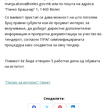
marija.alceva@veles.gov.mk или по пошта на адреса:
“Панко Брашнар” 1, 1400 Велес
Со ваквиот пристап се дава можност на што поголем
број правни субјекти кои ќе пројават интерес за
вклучивање, да добијат директни дополнителни
информации и пропратна документација за учество во
тендерот, согласно ПРАГ симплифицираната
процедура како соодветна за овој тендер.
Повикот ќе биде отворен 5 работни дена од објавата
на иститот.
“Писмо за интерес” (линк)
Споделете: