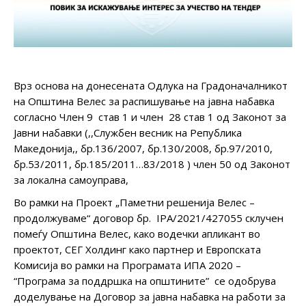
Врз основа на донесената Одлука на Градоначалникот
на Општина Велес за распишување на јавна набавка
согласно Член 9 став 1 и член 28 став 1 од Законот за
Јавни набавки (,,Службен весник на Република
Македонија,, бр.136/2007, бр.130/2008, бр.97/2010,
бр.53/2011, бр.185/2011…83/2018 ) член 50 од Законот
за локална самоуправа,
Во рамки на Проект „Паметни решенија Велес –
продолжуваме“ договор бр. IPA/2021/427055 склучен
помеѓу Општина Велес, како водечки апликант во
проектот, СЕГ Холдинг како партнер и Европската
Комисија во рамки на Програмата ИПА 2020 –
“Програма за поддршка на општините” се одобрува
доделување на Договор за јавна набавка на работи за