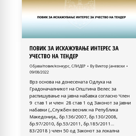
ПОВИК ЗА ИСКАЖУВАЊЕ ИНТЕРЕС ЗА
УЧЕСТВО НА ТЕНДЕР
Објава/повик/конкурс
,
СЛИДЕР
By
Виктор Јаневски
09/08/2022
Врз основа на донесената Одлука на
Градоначалникот на Општина Велес за
распишување на јавна набавка согласно Член
9 став 1 и член 28 став 1 од Законот за Јавни
набавки (,,Службен весник на Република
Македонија,, бр.136/2007, бр.130/2008,
бр.97/2010, бр.53/2011, бр.185/2011…
83/2018 ) член 50 од Законот за локална