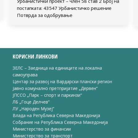
Урбанистички проект – член 58 став 2 Број на
постапката: 43547 Урбанистичко решение
Потврда за одобрување
КОРИСНИ ЛИНКОВИ
ЗЕЛС – Заедница на единиците на локална
самоуправа
Центар за развој на Вардарски плански регион
Јавно комунално претпријатие „Дервен“
ЈПССО „Парк – спорт и паркинзи“
ЛБ „Гоце Делчев“
ЛУ „Народен Музеј“
Влада на Република Северна Македонија
Собрание на Република Северна Македонија
Министерство за финансии
Министерство за транспорт