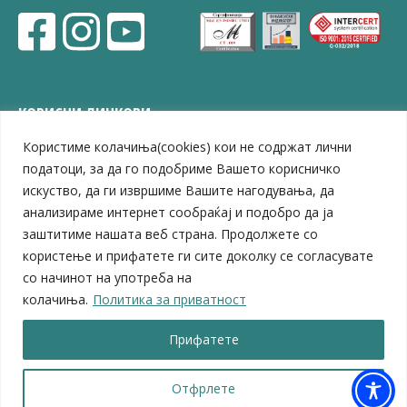
КОРИСНИ ЛИНКОВИ
Користиме колачиња(cookies) кои не содржат лични
ЗЕЛС – Заедница на единиците на локална самоуправа
Центар за развој на Вардарски плански регион
податоци, за да го подобриме Вашето корисничко
Јавно комунално претпријатие „Дервен“
искуство, да ги извршиме Вашите нагодувања, да
ЈПССО „Парк – спорт и паркинзи“
анализираме интернет сообраќај и подобро да ја
ЛБ „Гоце Делчев“
заштитиме нашата веб страна. Продолжете со
ЛУ „Народен Музеј“
користење и прифатете ги сите доколку се согласувате
Влада на Република Северна Македонија
со начинот на употреба на
Собрание на Република Северна Македонија
колачиња.
Политика за приватност
Министерство за финансии
Министерство за транспорт
Прифатете
Министерство за локална самоуправа
Министерство за дигитална трансформација
Министерство за јавна администрација
Отфрлете