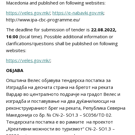
Macedonia and published on following websites:
https://veles.gov.mk/
;
https://e-nabavki.gov.mk
;
http://www.ipa-cbc-programme.eu/
The deadline for submission of tender is
22.08.2022,
16:00
(local time). Possible additional information or
clarifications/questions shall be published on following
websites:
https://veles.gov.mk/
;
ОБЈАВА
Општина Велес објавува тендерска постапка за
Изградба на десната страна на брегот на реката
Вардар во централното подрачје на градот Велес и
изградба и поставување на два дуќани/киосци на
реконструираниот брег на реката, Република Северна
Македонија со бр. № CN-2- SO1.3 – SC056/TD 02.
Тендерската постапка е во рамките на проектот
„Креативни можности во туризмот“ CN-2- SO1.3 –