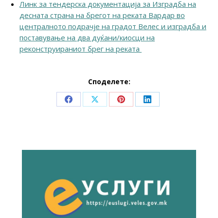
Линк за тендерска документација за Изградба на
десната страна на брегот на реката Вардар во
централното подрачје на градот Велес и изградба и
поставување на два дуќани/киосци на
реконструираниот брег на реката
Споделете:
Share
Share
Share
Share
on
on
on
on
Facebook
X
Pinterest
LinkedIn