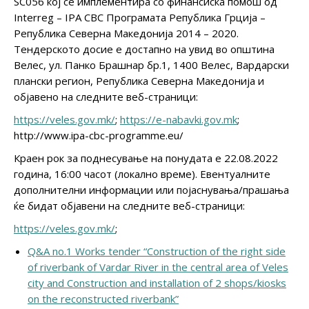
SC056 кој се имплементира со финансиска помош од
Interreg – IPA CBC Програмата Република Грција –
Република Северна Македонија 2014 – 2020.
Тендерското досие е достапно на увид во општина
Велес, ул. Панко Брашнар бр.1, 1400 Велес, Вардарски
плански регион, Република Северна Македонија и
објавено на следните веб-страници:
https://veles.gov.mk/
;
https://e-nabavki.gov.mk
;
http://www.ipa-cbc-programme.eu/
Краен рок за поднесување на понудата е 22.08.2022
година, 16:00 часот (локално време). Евентуалните
дополнителни информации или појаснувања/прашања
ќе бидат објавени на следните веб-страници:
https://veles.gov.mk/
;
Q&A no.1 Works tender “Construction of the right side
of riverbank of Vardar River in the central area of Veles
city and Construction and installation of 2 shops/kiosks
on the reconstructed riverbank”