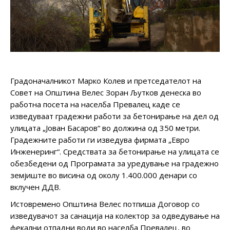
Градоначалникот Марко Колев и претседателот на
Совет на Општина Велес Зоран Љутков денеска во
работна посета на населба Превалец каде се
изведуваат градежни работи за бетонирање на дел од
улицата „Јован Басаров“ во должина од 350 метри.
Градежните работи ги изведува фирмата „Евро
Инженеринг“. Средствата за бетонирање на улицата се
обезбедени од Програмата за уредување на градежно
земјиште во висина од околу 1.400.000 денари со
вклучен ДДВ.
Истовремено Општина Велес потпиша Договор со
изведувачот за санација на колектор за одведување на
фекални отпадни води во населба Превалец, во