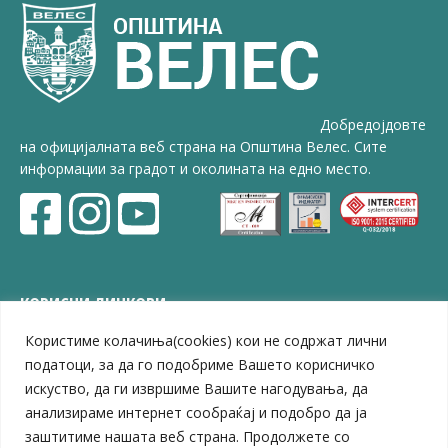
Добредојдовте
на официјалната веб страна на Општина Велес. Сите
информации за градот и околината на едно место.
КОРИСНИ ЛИНКОВИ
Користиме колачиња(cookies) кои не содржат лични
ЗЕЛС – Заедница на единиците на локална самоуправа
Центар за развој на Вардарски плански регион
податоци, за да го подобриме Вашето корисничко
Јавно комунално претпријатие „Дервен“
искуство, да ги извршиме Вашите нагодувања, да
ЈПССО „Парк – спорт и паркинзи“
анализираме интернет сообраќај и подобро да ја
ЛБ „Гоце Делчев“
заштитиме нашата веб страна. Продолжете со