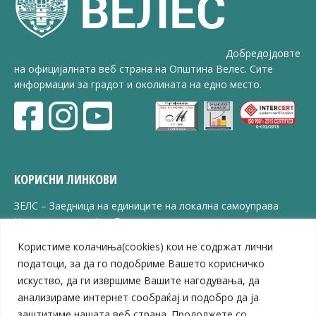
Добредојдовте
на официјалната веб страна на Општина Велес. Сите
информации за градот и околината на едно место.
КОРИСНИ ЛИНКОВИ
ЗЕЛС – Заедница на единиците на локална самоуправа
Центар за развој на Вардарски плански регион
Јавно комунално претпријатие „Дервен“
Користиме колачиња(cookies) кои не содржат лични
ЈПССО „Парк – спорт и паркинзи“
податоци, за да го подобриме Вашето корисничко
ЛБ „Гоце Делчев“
искуство, да ги извршиме Вашите нагодувања, да
ЛУ „Народен Музеј“
анализираме интернет сообраќај и подобро да ја
Влада на Република Северна Македонија
заштитиме нашата веб страна. Продолжете со
Собрание на Република Северна Македонија