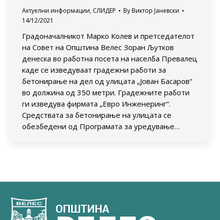
Актуелни информации
,
СЛИДЕР
By
Виктор Јаневски
14/12/2021
Градоначалникот Марко Колев и претседателот
на Совет на Општина Велес Зоран Љутков
денеска во работна посета на населба Превалец
каде се изведуваат градежни работи за
бетонирање на дел од улицата „Јован Басаров“
во должина од 350 метри. Градежните работи
ги изведува фирмата „Евро Инженеринг“.
Средствата за бетонирање на улицата се
обезбедени од Програмата за уредување…