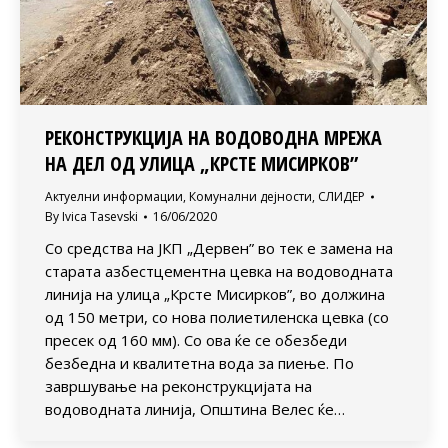
РЕКОНСТРУКЦИЈА НА ВОДОВОДНА МРЕЖА
НА ДЕЛ ОД УЛИЦА „КРСТЕ МИСИРКОВ”
Актуелни информации
,
Комунални дејности
,
СЛИДЕР
By
Ivica Tasevski
16/06/2020
Со средства на ЈКП „Дервен” во тек е замена на
старата азбестцементна цевка на водоводната
линија на улица „Крсте Мисирков”, во должина
од 150 метри, со нова полиетиленска цевка (со
пресек од 160 мм). Со ова ќе се обезбеди
безбедна и квалитетна вода за пиење. По
завршување на реконструкцијата на
водоводната линија, Општина Велес ќе…