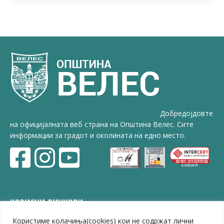
Добредојдовте
на официјалната веб страна на Општина Велес. Сите
информации за градот и околината на едно место.
КОРИСНИ ЛИНКОВИ
Користиме колачиња(cookies) кои не содржат лични
ЗЕЛС – Заедница на единиците на локална самоуправа