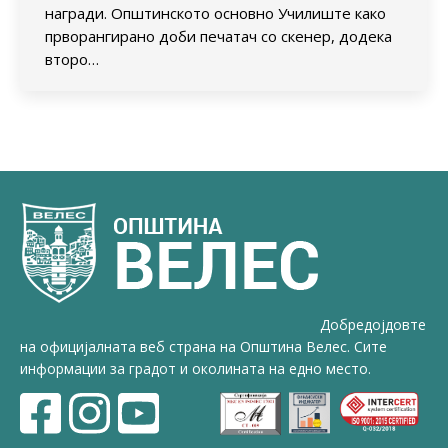
награди. Општинското основно Училиште како
прворангирано доби печатач со скенер, додека
второ…
Добредојдовте
на официјалната веб страна на Општина Велес. Сите
информации за градот и околината на едно место.