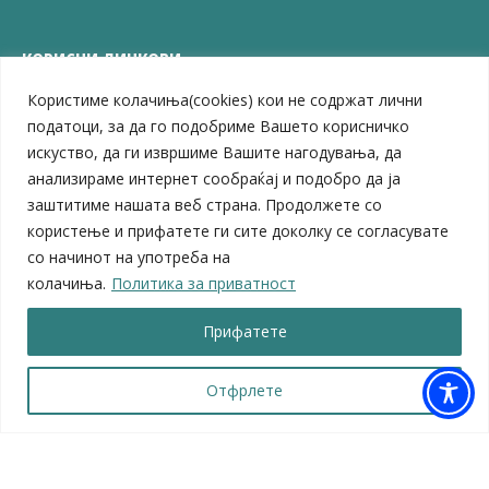
КОРИСНИ ЛИНКОВИ
Користиме колачиња(cookies) кои не содржат лични
ЗЕЛС – Заедница на единиците на локална самоуправа
Центар за развој на Вардарски плански регион
податоци, за да го подобриме Вашето корисничко
Јавно комунално претпријатие „Дервен“
искуство, да ги извршиме Вашите нагодувања, да
ЈПССО „Парк – спорт и паркинзи“
анализираме интернет сообраќај и подобро да ја
ЛБ „Гоце Делчев“
заштитиме нашата веб страна. Продолжете со
ЛУ „Народен Музеј“
користење и прифатете ги сите доколку се согласувате
Влада на Република Северна Македонија
со начинот на употреба на
Собрание на Република Северна Македонија
колачиња.
Политика за приватност
Министерство за финансии
Министерство за транспорт
Прифатете
Министерство за локална самоуправа
Министерство за дигитална трансформација
Министерство за јавна администрација
Отфрлете
Министерство за образование и наука
© 2026 Општина Велес | Сите права се задржани
Мапа на веб-страницата
|
Политика за приватност |
Архива