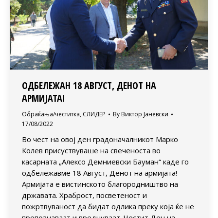
ОДБЕЛЕЖАН 18 АВГУСТ, ДЕНОТ НА
АРМИЈАТА!
Обраќања/честитка
,
СЛИДЕР
By
Виктор Јаневски
17/08/2022
Во чест на овој ден градоначалникот Марко
Колев присуствуваше на свеченоста во
касарната „Алексо Демниевски Бауман“ каде го
одбележавме 18 Август, Денот на армијата!
Армијата е вистинското благородништво на
државата. Храброст, посветеност и
пожртвуваност да бидат одлика преку која ќе не
препознаваат и вреднуваат. Честит Ден на