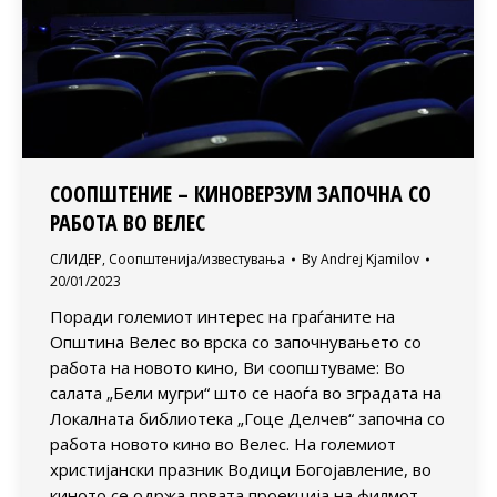
СООПШТЕНИЕ – КИНОВЕРЗУМ ЗАПОЧНА СО
РАБОТА ВО ВЕЛЕС
СЛИДЕР
,
Соопштенија/известувања
By
Andrej Kjamilov
20/01/2023
Поради големиот интерес на граѓаните на
Општина Велес во врска со започнувањето со
работа на новото кино, Ви соопштуваме: Во
салата „Бели мугри“ што се наоѓа во зградата на
Локалната библиотека „Гоце Делчев“ започна со
работа новото кино во Велес. На големиот
христијански празник Водици Богојавление, во
киното се одржа првата проекција на филмот